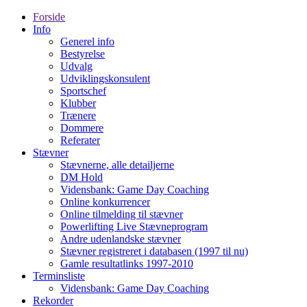
Forside
Info
Generel info
Bestyrelse
Udvalg
Udviklingskonsulent
Sportschef
Klubber
Trænere
Dommere
Referater
Stævner
Stævnerne, alle detailjerne
DM Hold
Vidensbank: Game Day Coaching
Online konkurrencer
Online tilmelding til stævner
Powerlifting Live Stævneprogram
Andre udenlandske stævner
Stævner registreret i databasen (1997 til nu)
Gamle resultatlinks 1997-2010
Terminsliste
Vidensbank: Game Day Coaching
Rekorder