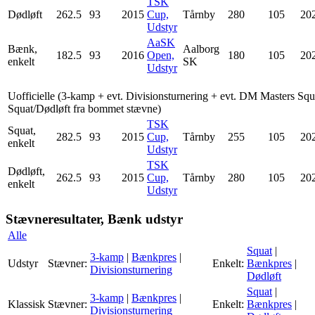
TSK
Dødløft
262.5
93
2015
Cup,
Tårnby
280
105
20
Udstyr
AaSK
Bænk,
Aalborg
182.5
93
2016
Open,
180
105
20
enkelt
SK
Udstyr
Uofficielle (3-kamp + evt. Divisionsturnering + evt. DM Masters Squ
Squat/Dødløft fra bommet stævne)
TSK
Squat,
282.5
93
2015
Cup,
Tårnby
255
105
20
enkelt
Udstyr
TSK
Dødløft,
262.5
93
2015
Cup,
Tårnby
280
105
20
enkelt
Udstyr
Stævneresultater, Bænk udstyr
Alle
Squat
|
3-kamp
|
Bænkpres
|
Udstyr
Stævner:
Enkelt:
Bænkpres
|
Divisionsturnering
Dødløft
Squat
|
3-kamp
|
Bænkpres
|
Klassisk
Stævner:
Enkelt:
Bænkpres
|
Divisionsturnering