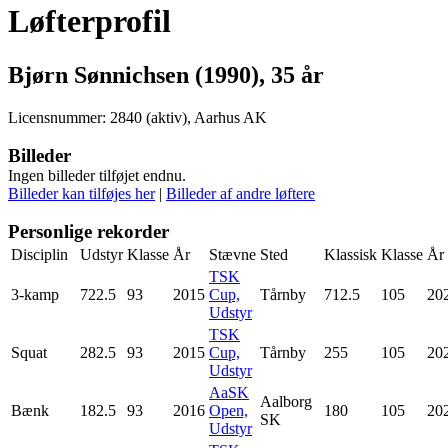
Løfterprofil
Bjørn Sønnichsen (1990), 35 år
Licensnummer: 2840 (aktiv), Aarhus AK
Billeder
Ingen billeder tilføjet endnu.
Billeder kan tilføjes her
|
Billeder af andre løftere
Personlige rekorder
Disciplin
Udstyr
Klasse
År
Stævne
Sted
Klassisk
Klasse
År
TSK
3-kamp
722.5
93
2015
Cup,
Tårnby
712.5
105
20
Udstyr
TSK
Squat
282.5
93
2015
Cup,
Tårnby
255
105
20
Udstyr
AaSK
Aalborg
Bænk
182.5
93
2016
Open,
180
105
20
SK
Udstyr