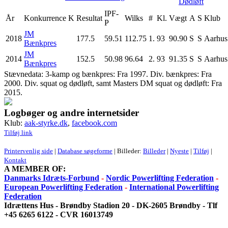
Dødløft
IPF-
År
Konkurrence
K
Resultat
Wilks
#
Kl.
Vægt
A
S
Klub
P
JM
2018
177.5
59.51
112.75
1.
93
90.90
S
S
Aarhu
Bænkpres
JM
2014
152.5
50.98
96.64
2.
93
91.35
S
S
Aarhu
Bænkpres
Stævnedata: 3-kamp og bænkpres: Fra 1997. Div. bænkpres: Fra
2000. Div. squat og dødløft, samt Masters DM squat og dødløft: Fra
2015.
Logbøger og andre internetsider
Klub:
aak-styrke.dk
,
facebook.com
Tilføj link
Printervenlig side
|
Database søgeforme
| Billeder:
Billeder
|
Nyeste
|
Tilføj
|
Kontakt
A MEMBER OF:
Danmarks Idræts-Forbund
-
Nordic Powerlifting Federation
-
European Powerlifting Federation
-
International Powerlifting
Federation
Idrættens Hus - Brøndby Stadion 20 - DK-2605 Brøndby - Tlf
+45 6265 6122 - CVR 16013749