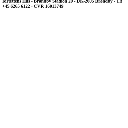
Idrættens Hus - Brøndby Stadion 20 - DK-2605 Brøndby - Tlf
+45 6265 6122 - CVR 16013749