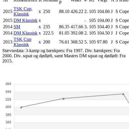
P
TSK Cup,
2015
x
250
88.10
426.22
2.
105
104.66
J
S
Cope
Klassisk
2015
DM Klassisk
x
-
105
104.00
J
S
Cope
2014
SM
x
235
86.35
417.66
3.
105
104.40
J
S
Cope
2014
DM Klassisk
x
222.5
81.05
392.08
2.
105
104.50
J
J
Cope
TSK Cup
2013
x
200
76.61
368.52
5.
105
97.80
J
S
Cope
Klassisk
Stævnedata: 3-kamp og bænkpres: Fra 1997. Div. bænkpres: Fra
2000. Div. squat og dødløft, samt Masters DM squat og dødløft: Fra
2015.