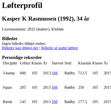
Løfterprofil
Kasper K Rasmussen (1992), 34 år
Licensnummer: 2832 (inaktiv), Klubløs
Billeder
Ingen billeder tilføjet endnu.
Billeder kan tilføjes her
|
Billeder af andre løftere
Personlige rekorder
Disciplin
Udstyr
Klasse
År
Stævne
Sted
Klassisk
Klasse
År
3-kamp
600
105
2013
SM
Rødby
712.5
105
201
Squat
205
105
2013
SM
Rødby
250
105
201
Bænk
145
105
2013
SM
Rødby
177.5
105
201