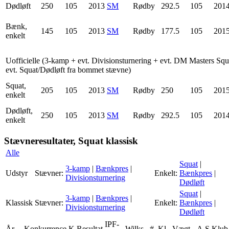
Dødløft
250
105
2013
SM
Rødby
292.5
105
201
Bænk,
145
105
2013
SM
Rødby
177.5
105
201
enkelt
Uofficielle (3-kamp + evt. Divisionsturnering + evt. DM Masters Squ
evt. Squat/Dødløft fra bommet stævne)
Squat,
205
105
2013
SM
Rødby
250
105
201
enkelt
Dødløft,
250
105
2013
SM
Rødby
292.5
105
201
enkelt
Stævneresultater, Squat klassisk
Alle
Squat
|
3-kamp
|
Bænkpres
|
Udstyr
Stævner:
Enkelt:
Bænkpres
|
Divisionsturnering
Dødløft
Squat
|
3-kamp
|
Bænkpres
|
Klassisk
Stævner:
Enkelt:
Bænkpres
|
Divisionsturnering
Dødløft
IPF-
År
Konkurrence
K
Resultat
Wilks
#
Kl.
Vægt
A
S
Klub