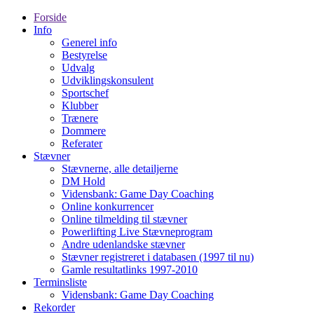
Forside
Info
Generel info
Bestyrelse
Udvalg
Udviklingskonsulent
Sportschef
Klubber
Trænere
Dommere
Referater
Stævner
Stævnerne, alle detailjerne
DM Hold
Vidensbank: Game Day Coaching
Online konkurrencer
Online tilmelding til stævner
Powerlifting Live Stævneprogram
Andre udenlandske stævner
Stævner registreret i databasen (1997 til nu)
Gamle resultatlinks 1997-2010
Terminsliste
Vidensbank: Game Day Coaching
Rekorder