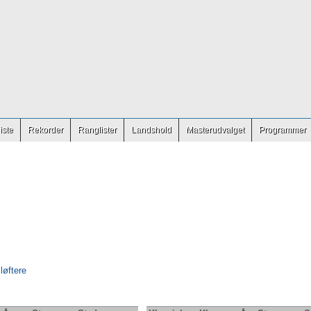
iste
Rekorder
Ranglister
Landshold
Masterudvalget
Programmer
 løftere