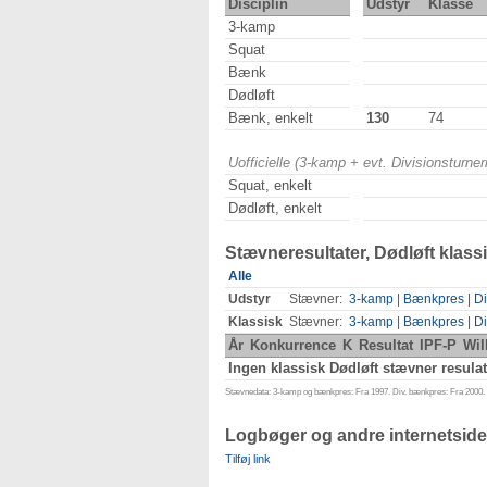
Disciplin
Udstyr
Klasse
3-kamp
Squat
Bænk
Dødløft
Bænk, enkelt
130
74
Uofficielle (3-kamp + evt. Divisionsturn
Squat, enkelt
Dødløft, enkelt
Stævneresultater, Dødløft klass
Alle
Udstyr
Stævner:
3-kamp
|
Bænkpres
|
Di
Klassisk
Stævner:
3-kamp
|
Bænkpres
|
Di
År
Konkurrence
K
Resultat
IPF-P
Wil
Ingen klassisk Dødløft stævner resulat
Stævnedata: 3-kamp og bænkpres: Fra 1997. Div. bænkpres: Fra 2000. D
Logbøger og andre internetside
Tilføj link