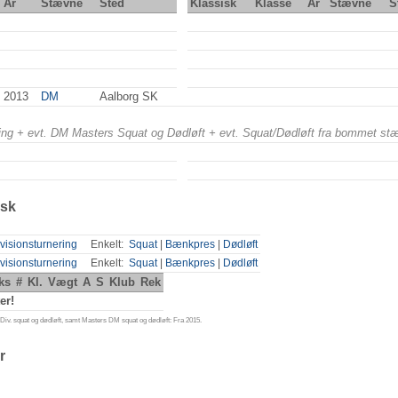
År
Stævne
Sted
Klassisk
Klasse
År
Stævne
S
2013
DM
Aalborg SK
ering + evt. DM Masters Squat og Dødløft + evt. Squat/Dødløft fra bommet st
isk
visionsturnering
Enkelt:
Squat
|
Bænkpres
|
Dødløft
visionsturnering
Enkelt:
Squat
|
Bænkpres
|
Dødløft
ks
#
Kl.
Vægt
A
S
Klub
Rek
er!
iv. squat og dødløft, samt Masters DM squat og dødløft: Fra 2015.
r