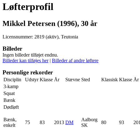
Løfterprofil
Mikkel Petersen (1996), 30 år
Licensnummer: 2819 (aktiv), Teutonia
Billeder
Ingen billeder tilføjet endnu.
Billeder kan tilføjes her
|
Billeder af andre løftere
Personlige rekorder
Disciplin
Udstyr
Klasse
År
Stævne
Sted
Klassisk
Klasse
År
3-kamp
Squat
Bænk
Dødløft
Bænk,
Aalborg
75
83
2013
DM
80
93
20
enkelt
SK