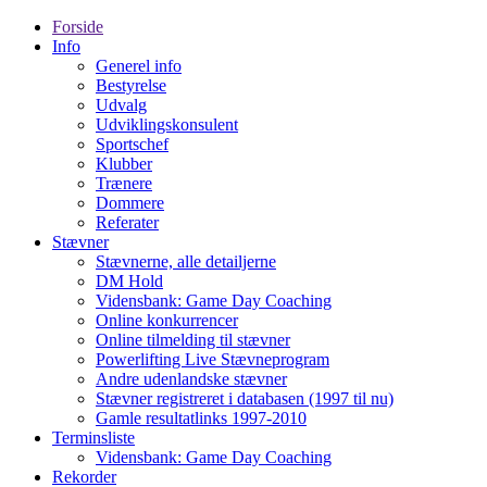
Forside
Info
Generel info
Bestyrelse
Udvalg
Udviklingskonsulent
Sportschef
Klubber
Trænere
Dommere
Referater
Stævner
Stævnerne, alle detailjerne
DM Hold
Vidensbank: Game Day Coaching
Online konkurrencer
Online tilmelding til stævner
Powerlifting Live Stævneprogram
Andre udenlandske stævner
Stævner registreret i databasen (1997 til nu)
Gamle resultatlinks 1997-2010
Terminsliste
Vidensbank: Game Day Coaching
Rekorder