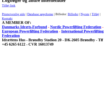
Logbøger og andre internetsider
Tilføj link
Printervenlig side
|
Database søgeforme
| Billeder:
Billeder
|
Nyeste
|
Tilføj
|
Kontakt
A MEMBER OF:
Danmarks Idræts-Forbund
-
Nordic Powerlifting Federation
-
European Powerlifting Federation
-
International Powerlifting
Federation
Idrættens Hus - Brøndby Stadion 20 - DK-2605 Brøndby - Tlf
+45 6265 6122 - CVR 16013749