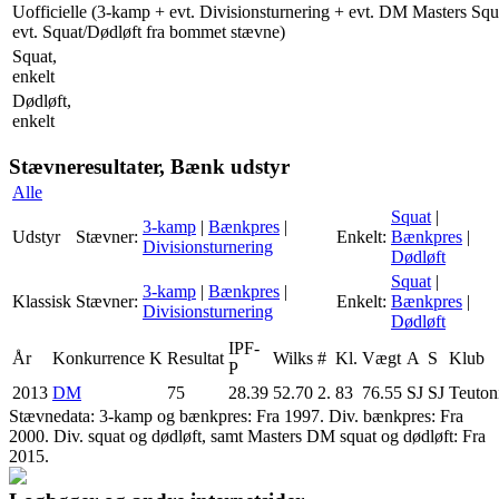
Uofficielle (3-kamp + evt. Divisionsturnering + evt. DM Masters Squ
evt. Squat/Dødløft fra bommet stævne)
Squat,
enkelt
Dødløft,
enkelt
Stævneresultater, Bænk udstyr
Alle
Squat
|
3-kamp
|
Bænkpres
|
Udstyr
Stævner:
Enkelt:
Bænkpres
|
Divisionsturnering
Dødløft
Squat
|
3-kamp
|
Bænkpres
|
Klassisk
Stævner:
Enkelt:
Bænkpres
|
Divisionsturnering
Dødløft
IPF-
År
Konkurrence
K
Resultat
Wilks
#
Kl.
Vægt
A
S
Klub
P
2013
DM
75
28.39
52.70
2.
83
76.55
SJ
SJ
Teuton
Stævnedata: 3-kamp og bænkpres: Fra 1997. Div. bænkpres: Fra
2000. Div. squat og dødløft, samt Masters DM squat og dødløft: Fra
2015.