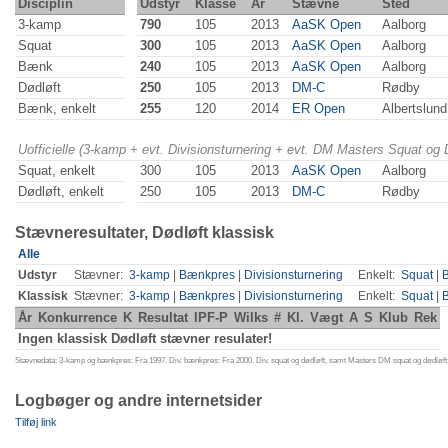
Disciplin
Udstyr
Klasse
År
Stævne
Sted
3-kamp
790
105
2013
AaSK Open
Aalborg
Squat
300
105
2013
AaSK Open
Aalborg
Bænk
240
105
2013
AaSK Open
Aalborg
Dødløft
250
105
2013
DM-C
Rødby
Bænk, enkelt
255
120
2014
ER Open
Albertslund
Uofficielle (3-kamp + evt. Divisionsturnering + evt. DM Masters Squat og
Squat, enkelt
300
105
2013
AaSK Open
Aalborg
Dødløft, enkelt
250
105
2013
DM-C
Rødby
Stævneresultater, Dødløft klassisk
Alle
Udstyr
Stævner:
3-kamp
|
Bænkpres
|
Divisionsturnering
Enkelt:
Squat
|
Klassisk
Stævner:
3-kamp
|
Bænkpres
|
Divisionsturnering
Enkelt:
Squat
|
År
Konkurrence
K
Resultat
IPF-P
Wilks
#
Kl.
Vægt
A
S
Klub
Rek
Ingen klassisk Dødløft stævner resulater!
Stævnedata: 3-kamp og bænkpres: Fra 1997. Div. bænkpres: Fra 2000. Div. squat og dødløft, samt Masters DM squat og dødløft:
Logbøger og andre internetsider
Tilføj link