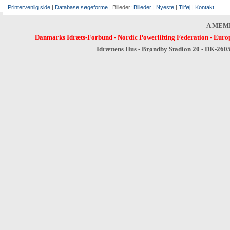
Printervenlig side
|
Database søgeforme
| Billeder:
Billeder
|
Nyeste
|
Tilføj
|
Kontakt
A MEM
Danmarks Idræts-Forbund
-
Nordic Powerlifting Federation
-
Europ
Idrættens Hus - Brøndby Stadion 20 - DK-260