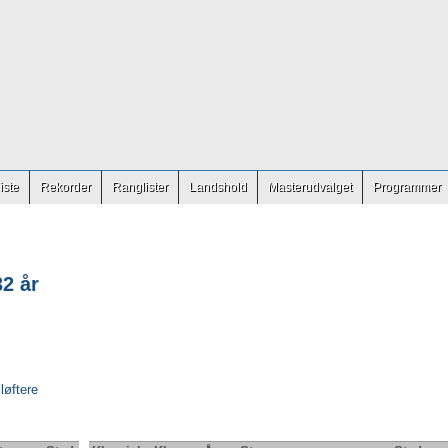
iste
Rekorder
Ranglister
Landshold
Masterudvalget
Programmer
2 år
 løftere