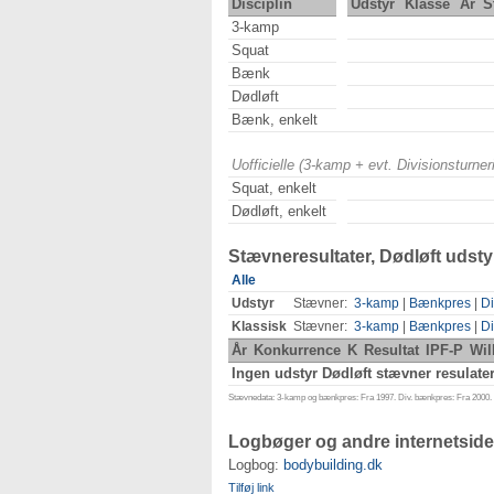
Disciplin
Udstyr
Klasse
År
S
3-kamp
Squat
Bænk
Dødløft
Bænk, enkelt
Uofficielle (3-kamp + evt. Divisionsturn
Squat, enkelt
Dødløft, enkelt
Stævneresultater, Dødløft udsty
Alle
Udstyr
Stævner:
3-kamp
|
Bænkpres
|
Di
Klassisk
Stævner:
3-kamp
|
Bænkpres
|
Di
År
Konkurrence
K
Resultat
IPF-P
Wil
Ingen udstyr Dødløft stævner resulater
Stævnedata: 3-kamp og bænkpres: Fra 1997. Div. bænkpres: Fra 2000. D
Logbøger og andre internetside
Logbog:
bodybuilding.dk
Tilføj link