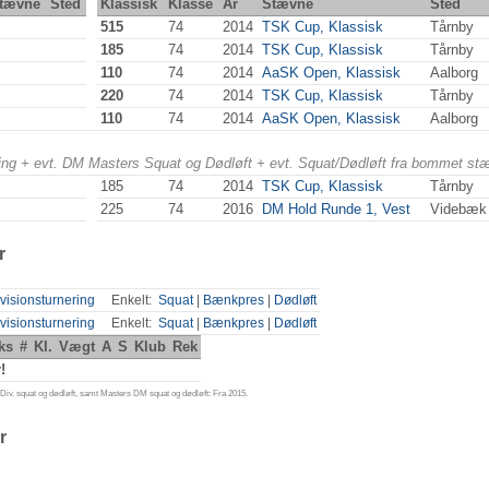
tævne
Sted
Klassisk
Klasse
År
Stævne
Sted
515
74
2014
TSK Cup, Klassisk
Tårnby
185
74
2014
TSK Cup, Klassisk
Tårnby
110
74
2014
AaSK Open, Klassisk
Aalborg
220
74
2014
TSK Cup, Klassisk
Tårnby
110
74
2014
AaSK Open, Klassisk
Aalborg
ering + evt. DM Masters Squat og Dødløft + evt. Squat/Dødløft fra bommet st
185
74
2014
TSK Cup, Klassisk
Tårnby
225
74
2016
DM Hold Runde 1, Vest
Videbæk
r
visionsturnering
Enkelt:
Squat
|
Bænkpres
|
Dødløft
visionsturnering
Enkelt:
Squat
|
Bænkpres
|
Dødløft
ks
#
Kl.
Vægt
A
S
Klub
Rek
!
iv. squat og dødløft, samt Masters DM squat og dødløft: Fra 2015.
r