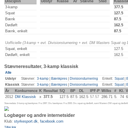
Disciplin
Udstyr
Klasse
År
Stævne
Sted
Klassis
3-kamp
377.5
Squat
127.5
Bænk
87.5
Dødløft
162.5
Bænk, enkelt
87.5
Uofficielle (3-kamp + evt. Divisionsturnering + evt. DM Masters Squat og
Squat, enkelt
127.5
Dødløft, enkelt
162.5
Stævneresultater, 3-kamp klassisk
Alle
Udstyr
Stævner:
3-kamp
|
Bænkpres
|
Divisionsturnering
Enkelt:
Squat
|
Klassisk
Stævner:
3-kamp
|
Bænkpres
|
Divisionsturnering
Enkelt:
Squat
|
År
Konkurrence
K
Resultat
SQ
BP
DL
IPF-P
Wilks
#
Kl.
2012
DM Klassisk
x
377.5
127.5
87.5
162.5
57.57
286.71
5.
74
6
Stævnedata: 3-kamp og bænkpres: Fra 1997. Div. bænkpres: Fra 2000. Div. squat og dødløft, samt Masters DM squat og dødløft:
Logbøger og andre internetsider
Klub:
styrkesport.dk
,
facebook.com
Tilføj link