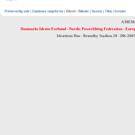
Printervenlig side
|
Database søgeforme
| Billeder:
Billeder
|
Nyeste
|
Tilføj
|
Kontakt
A MEM
Danmarks Idræts-Forbund
-
Nordic Powerlifting Federation
-
Europ
Idrættens Hus - Brøndby Stadion 20 - DK-260