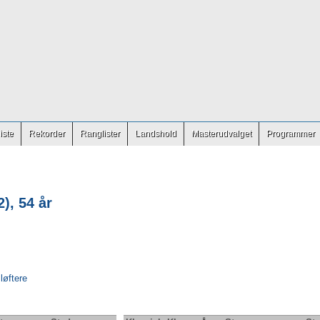
iste
Rekorder
Ranglister
Landshold
Masterudvalget
Programmer
), 54 år
 løftere