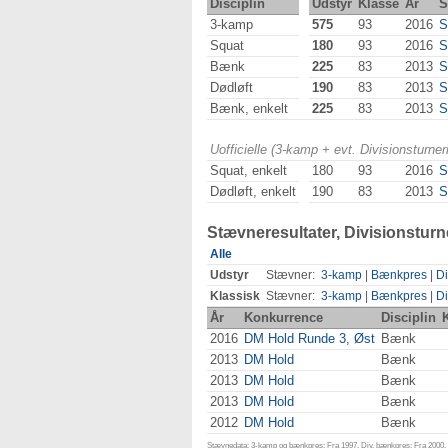
Disciplin
Udstyr
Klasse
År
S
3-kamp
575
93
2016
S
Squat
180
93
2016
S
Bænk
225
83
2013
Dødløft
190
83
2013
Bænk, enkelt
225
83
2013
Uofficielle (3-kamp + evt. Divisionsturn
Squat, enkelt
180
93
2016
S
Dødløft, enkelt
190
83
2013
Stævneresultater, Divisionsturn
Alle
Udstyr
Stævner:
3-kamp
|
Bænkpres
|
Di
Klassisk
Stævner:
3-kamp
|
Bænkpres
|
Di
År
Konkurrence
Disciplin
2016
DM Hold Runde 3, Øst
Bænk
2013
DM Hold
Bænk
2013
DM Hold
Bænk
2013
DM Hold
Bænk
2012
DM Hold
Bænk
Stævnedata: 3-kamp og bænkpres: Fra 1997. Div. bænkpres: Fra 2000. D