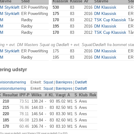
tævne
Sted
Klassisk
Klasse
År
Stævne
St
M Styrkløft
ER Powerlifting
530
83
2016
DM Klassisk
ER 
M Styrkløft
ER Powerlifting
175
83
2016
DM Klassisk
ER 
SM
Rødby
170
83
2012
TSK Cup Klassisk
Tår
SM
Rødby
195
83
2016
DM Klassisk
ER 
SM
Rødby
170
83
2012
TSK Cup Klassisk
Tår
ering + evt. DM Masters Squat og Dødløft + evt. Squat/Dødløft fra bommet st
M Styrkløft
ER Powerlifting
175
83
2016
DM Klassisk
ER 
SM
Rødby
195
83
2016
DM Klassisk
ER 
ering udstyr
visionsturnering
Enkelt:
Squat
|
Bænkpres
|
Dødløft
visionsturnering
Enkelt:
Squat
|
Bænkpres
|
Dødløft
K
Resultat
IPF-P
Wilks
#
Kl.
Vægt
A
S
Klub
Rek
210
73.51
138.24
-
93
85.02
M1
S
Ares
215
76.86
144.03
-
83
82.50
M1
S
Ares
220
78.11
146.54
-
93
83.30
M1
S
Ares
185
66.08
123.84
-
83
82.60
M1
S
Ares
170
60.46
106.74
-
93
83.10
M1
S
Ares
iv. squat og dødløft, samt Masters DM squat og dødløft: Fra 2015.