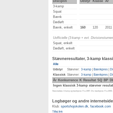
Disciplin
Udstyr
Klasse
År
3-kamp
Squat
Bænk
Dødløft
Bænk, enkelt
160
120
2011
Uofficielle (3-kamp + evt. Divisionsturn
Squat, enkelt
Dødløft, enkelt
Stævneresultater, 3-kamp klass
Alle
Udstyr
Stævner:
3-kamp
|
Bænkpres
|
Di
Klassisk
Stævner:
3-kamp
|
Bænkpres
|
Di
År
Konkurrence
K
Resultat
SQ
BP
D
Ingen klassisk 3-kamp stævner resulat
Stævnedata: 3-kamp og bænkpres: Fra 1997. Div. bænkpres: Fra 2000. D
Logbøger og andre internetside
Klub:
sportshojskolen.dk
,
facebook.com
Tilføj link