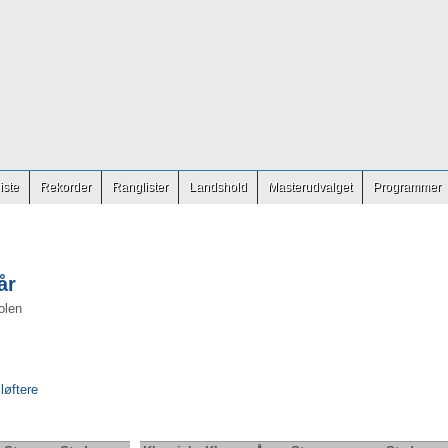
iste
Rekorder
Ranglister
Landshold
Masterudvalget
Programmer
år
olen
 løftere