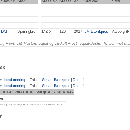
Stævne
Sted
Klassisk
Klasse
År
Stævne
Sted
DM
Bjerringbro
142.5
120
2017
JM Bænkpres
Aalborg (
ering + evt. DM Masters Squat og Dødløft + evt. Squat/Dødløft fra bommet st
isk
visionsturnering
Enkelt:
Squat
|
Bænkpres
|
Dødløft
visionsturnering
Enkelt:
Squat
|
Bænkpres
|
Dødløft
L
IPF-P
Wilks
#
Kl.
Vægt
A
S
Klub
Rek
er!
iv. squat og dødløft, samt Masters DM squat og dødløft: Fra 2015.
r