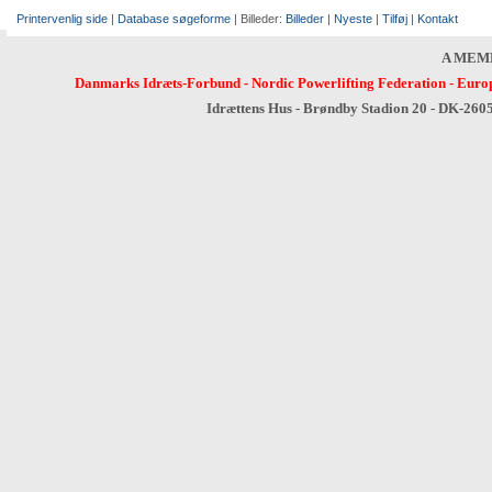
Printervenlig side
|
Database søgeforme
| Billeder:
Billeder
|
Nyeste
|
Tilføj
|
Kontakt
A MEM
Danmarks Idræts-Forbund
-
Nordic Powerlifting Federation
-
Europ
Idrættens Hus - Brøndby Stadion 20 - DK-260