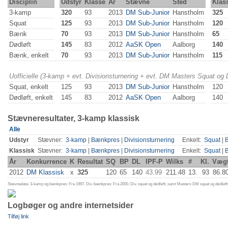
Disciplin
Udstyr
Klasse
År
Stævne
Sted
Klas
3-kamp
320
93
2013
DM Sub-Junior
Hanstholm
325
Squat
125
93
2013
DM Sub-Junior
Hanstholm
120
Bænk
70
93
2013
DM Sub-Junior
Hanstholm
65
Dødløft
145
83
2012
AaSK Open
Aalborg
140
Bænk, enkelt
70
93
2013
DM Sub-Junior
Hanstholm
115
Uofficielle (3-kamp + evt. Divisionsturnering + evt. DM Masters Squat og
Squat, enkelt
125
93
2013
DM Sub-Junior
Hanstholm
120
Dødløft, enkelt
145
83
2012
AaSK Open
Aalborg
140
Stævneresultater, 3-kamp klassisk
Alle
Udstyr
Stævner:
3-kamp
|
Bænkpres
|
Divisionsturnering
Enkelt:
Squat
|
Klassisk
Stævner:
3-kamp
|
Bænkpres
|
Divisionsturnering
Enkelt:
Squat
|
År
Konkurrence
K
Resultat
SQ
BP
DL
IPF-P
Wilks
#
Kl.
Væg
2012
DM Klassisk
x
325
120
65
140
43.99
211.48
13.
93
86.8
Stævnedata: 3-kamp og bænkpres: Fra 1997. Div. bænkpres: Fra 2000. Div. squat og dødløft, samt Masters DM squat og dødløft:
Logbøger og andre internetsider
Tilføj link