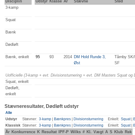
Disciplin
Udstyr
Klasse
År
Stævne
Sted
3-kamp
Squat
Bænk
Dødløft
Bænk, enkelt
95
93
2014
DM Hold Runde 3,
Tårnby SK/
Øst
SF
Uofficielle (3-kamp + evt. Divisionsturnering + evt. DM Masters Squat og
Squat, enkelt
Dødløft,
enkelt
Stævneresultater, Dødløft udstyr
Alle
Udstyr
Stævner:
3-kamp
|
Bænkpres
|
Divisionsturnering
Enkelt:
Squat
|
Klassisk
Stævner:
3-kamp
|
Bænkpres
|
Divisionsturnering
Enkelt:
Squat
|
År
Konkurrence
K
Resultat
IPF-P
Wilks
#
Kl.
Vægt
A
S
Klub
Rek