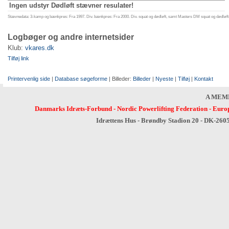
Ingen udstyr Dødløft stævner resulater!
Stævnedata: 3-kamp og bænkpres: Fra 1997. Div. bænkpres: Fra 2000. Div. squat og dødløft, samt Masters DM squat og dødløft:
Logbøger og andre internetsider
Klub:
vkares.dk
Tilføj link
Printervenlig side
|
Database søgeforme
| Billeder:
Billeder
|
Nyeste
|
Tilføj
|
Kontakt
A MEM
Danmarks Idræts-Forbund
-
Nordic Powerlifting Federation
-
Europ
Idrættens Hus - Brøndby Stadion 20 - DK-260