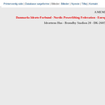
Printervenlig side
|
Database søgeforme
| Billeder:
Billeder
|
Nyeste
|
Tilføj
|
Kontakt
A MEM
Danmarks Idræts-Forbund
-
Nordic Powerlifting Federation
-
Europ
Idrættens Hus - Brøndby Stadion 20 - DK-260