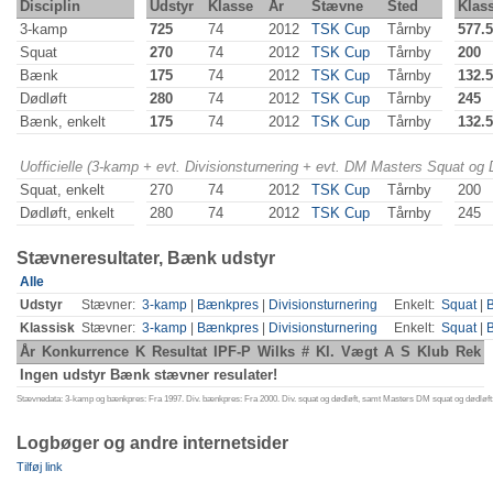
Disciplin
Udstyr
Klasse
År
Stævne
Sted
Klas
3-kamp
725
74
2012
TSK Cup
Tårnby
577.5
Squat
270
74
2012
TSK Cup
Tårnby
200
Bænk
175
74
2012
TSK Cup
Tårnby
132.5
Dødløft
280
74
2012
TSK Cup
Tårnby
245
Bænk, enkelt
175
74
2012
TSK Cup
Tårnby
132.5
Uofficielle (3-kamp + evt. Divisionsturnering + evt. DM Masters Squat og
Squat, enkelt
270
74
2012
TSK Cup
Tårnby
200
Dødløft, enkelt
280
74
2012
TSK Cup
Tårnby
245
Stævneresultater, Bænk udstyr
Alle
Udstyr
Stævner:
3-kamp
|
Bænkpres
|
Divisionsturnering
Enkelt:
Squat
|
Klassisk
Stævner:
3-kamp
|
Bænkpres
|
Divisionsturnering
Enkelt:
Squat
|
År
Konkurrence
K
Resultat
IPF-P
Wilks
#
Kl.
Vægt
A
S
Klub
Rek
Ingen udstyr Bænk stævner resulater!
Stævnedata: 3-kamp og bænkpres: Fra 1997. Div. bænkpres: Fra 2000. Div. squat og dødløft, samt Masters DM squat og dødløft:
Logbøger og andre internetsider
Tilføj link