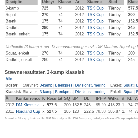
Disciplin
Udstyr
Klasse
År
Stævne
Sted
Klas
3-kamp
725
74
2012
TSK Cup
Tårnby
577.5
Squat
270
74
2012
TSK Cup
Tårnby
200
Bænk
175
74
2012
TSK Cup
Tårnby
132.5
Dødløft
280
74
2012
TSK Cup
Tårnby
245
Bænk, enkelt
175
74
2012
TSK Cup
Tårnby
132.5
Uofficielle (3-kamp + evt. Divisionsturnering + evt. DM Masters Squat og
Squat, enkelt
270
74
2012
TSK Cup
Tårnby
200
Dødløft, enkelt
280
74
2012
TSK Cup
Tårnby
245
Stævneresultater, 3-kamp klassisk
Alle
Udstyr
Stævner:
3-kamp
|
Bænkpres
|
Divisionsturnering
Enkelt:
Squat
|
Klassisk
Stævner:
3-kamp
|
Bænkpres
|
Divisionsturnering
Enkelt:
Squat
|
År
Konkurrence
K
Resultat
SQ
BP
DL
IPF-P
Wilks
#
Kl.
V
2012
DM Klassisk
x
577.5
200
132.5
245
85.20
418.23
1.
74
7
2011
Nordland Cup
x
527.5
185
120
222.5
78.38
385.87
1.
74
7
Stævnedata: 3-kamp og bænkpres: Fra 1997. Div. bænkpres: Fra 2000. Div. squat og dødløft, samt Masters DM squat og dødløft: