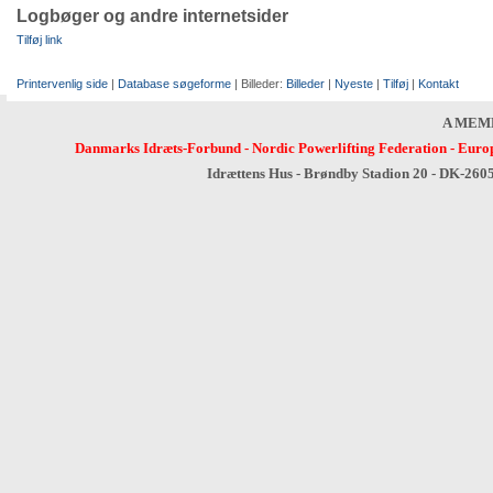
Logbøger og andre internetsider
Tilføj link
Printervenlig side
|
Database søgeforme
| Billeder:
Billeder
|
Nyeste
|
Tilføj
|
Kontakt
A MEM
Danmarks Idræts-Forbund
-
Nordic Powerlifting Federation
-
Europ
Idrættens Hus - Brøndby Stadion 20 - DK-260