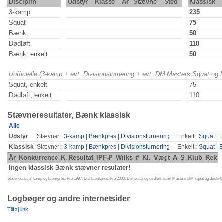
Disciplin
Udstyr
Klasse
År
Stævne
Sted
Klassisk
3-kamp
235
Squat
75
Bænk
50
Dødløft
110
Bænk, enkelt
50
Uofficielle (3-kamp + evt. Divisionsturnering + evt. DM Masters Squat og
Squat, enkelt
75
Dødløft, enkelt
110
Stævneresultater, Bænk klassisk
Alle
Udstyr
Stævner:
3-kamp
|
Bænkpres
|
Divisionsturnering
Enkelt:
Squat
|
Klassisk
Stævner:
3-kamp
|
Bænkpres
|
Divisionsturnering
Enkelt:
Squat
|
År
Konkurrence
K
Resultat
IPF-P
Wilks
#
Kl.
Vægt
A
S
Klub
Rek
Ingen klassisk Bænk stævner resulater!
Stævnedata: 3-kamp og bænkpres: Fra 1997. Div. bænkpres: Fra 2000. Div. squat og dødløft, samt Masters DM squat og dødløft:
Logbøger og andre internetsider
Tilføj link