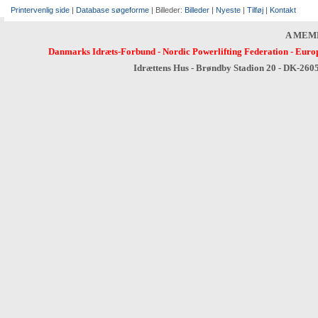
Printervenlig side
|
Database søgeforme
| Billeder:
Billeder
|
Nyeste
|
Tilføj
|
Kontakt
A MEM
Danmarks Idræts-Forbund
-
Nordic Powerlifting Federation
-
Europ
Idrættens Hus - Brøndby Stadion 20 - DK-260