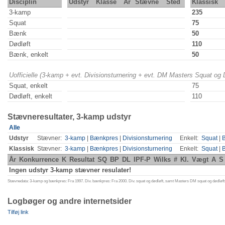
Disciplin
Udstyr
Klasse
År
Stævne
Sted
Klassisk
3-kamp
235
Squat
75
Bænk
50
Dødløft
110
Bænk, enkelt
50
Uofficielle (3-kamp + evt. Divisionsturnering + evt. DM Masters Squat og
Squat, enkelt
75
Dødløft, enkelt
110
Stævneresultater, 3-kamp udstyr
Alle
Udstyr
Stævner:
3-kamp
|
Bænkpres
|
Divisionsturnering
Enkelt:
Squat
|
Klassisk
Stævner:
3-kamp
|
Bænkpres
|
Divisionsturnering
Enkelt:
Squat
|
År
Konkurrence
K
Resultat
SQ
BP
DL
IPF-P
Wilks
#
Kl.
Vægt
A
S
Ingen udstyr 3-kamp stævner resulater!
Stævnedata: 3-kamp og bænkpres: Fra 1997. Div. bænkpres: Fra 2000. Div. squat og dødløft, samt Masters DM squat og dødløft:
Logbøger og andre internetsider
Tilføj link