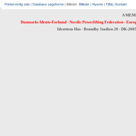
Printervenlig side
|
Database søgeforme
| Billeder:
Billeder
|
Nyeste
|
Tilføj
|
Kontakt
A MEM
Danmarks Idræts-Forbund
-
Nordic Powerlifting Federation
-
Europ
Idrættens Hus - Brøndby Stadion 20 - DK-260