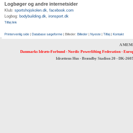
Logbøger og andre internetsider
Klub:
sportshojskolen.dk
,
facebook.com
Logbog:
bodybuilding.dk
,
ironsport.dk
Tilføj link
Printervenlig side
|
Database søgeforme
| Billeder:
Billeder
|
Nyeste
|
Tilføj
|
Kontakt
A MEM
Danmarks Idræts-Forbund
-
Nordic Powerlifting Federation
-
Europ
Idrættens Hus - Brøndby Stadion 20 - DK-260