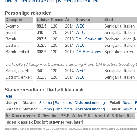
Flere billeder kan tilføjes her
|
Billeder af andre løftere
Personlige rekorder
Disciplin
Udstyr
Klasse
År
Stævne
Sted
3-kamp
882.5
120
2014
WEC
Senigallia, Italien
Squat
340
120
2014
WEC
Senigallia, Italien
Bænk
287.5
120
2018
DM i Styrkeløft
Rødovre Hallen (
Dødløft
312.5
120
2014
WEC
Senigallia, Italien
Bænk, enkelt
308.5
120
2019
DM Bænkpres
Sportshøjskolen
Uofficielle (3-kamp + evt. Divisionsturnering + evt. DM Masters Squat og
Squat, enkelt
340
120
2014
WEC
Senigallia, Italien
Dødløft, enkelt
312.5
120
2014
WEC
Senigallia, Italien
Stævneresultater, Dødløft klassisk
Alle
Udstyr
Stævner:
3-kamp
|
Bænkpres
|
Divisionsturnering
Enkelt:
Squat
|
Klassisk
Stævner:
3-kamp
|
Bænkpres
|
Divisionsturnering
Enkelt:
Squat
|
År
Konkurrence
K
Resultat
IPF-P
Wilks
#
Kl.
Vægt
A
S
Klub
Rek
Ingen klassisk Dødløft stævner resulater!
Stævnedata: 3-kamp og bænkpres: Fra 1997. Div. bænkpres: Fra 2000. Div. squat og dødløft, samt Masters DM squat og dødløft: