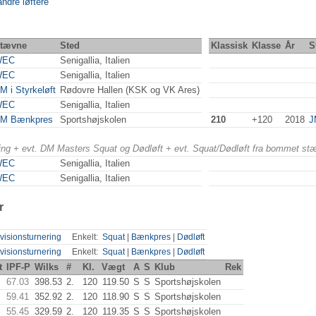
andre løftere
tævne
Sted
Klassisk
Klasse
År
S
WEC
Senigallia, Italien
WEC
Senigallia, Italien
M i Styrkeløft
Rødovre Hallen (KSK og VK Ares)
WEC
Senigallia, Italien
M Bænkpres
Sportshøjskolen
210
+120
2018
J
ering + evt. DM Masters Squat og Dødløft + evt. Squat/Dødløft fra bommet st
WEC
Senigallia, Italien
WEC
Senigallia, Italien
r
visionsturnering
Enkelt:
Squat
|
Bænkpres
|
Dødløft
visionsturnering
Enkelt:
Squat
|
Bænkpres
|
Dødløft
t
IPF-P
Wilks
#
Kl.
Vægt
A
S
Klub
Rek
67.03
398.53
2.
120
119.50
S
S
Sportshøjskolen
59.41
352.92
2.
120
118.90
S
S
Sportshøjskolen
55.45
329.59
2.
120
119.35
S
S
Sportshøjskolen