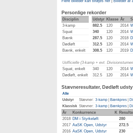
Flere billeder kan tilføjes her
|
Billeder af 
Personlige rekorder
Disciplin
Udstyr
Klasse
År
S
3-kamp
882.5
120
2014
Squat
340
120
2014
Bænk
287.5
120
2018
D
Dødløft
312.5
120
2014
Bænk, enkelt
308.5
120
2019
D
Uofficielle (3-kamp + evt. Divisionsturn
Squat, enkelt
340
120
2014
Dødløft, enkelt
312.5
120
2014
Stævneresultater, Dødløft udsty
Alle
Udstyr
Stævner:
3-kamp
|
Bænkpres
|
Di
Klassisk
Stævner:
3-kamp
|
Bænkpres
|
Di
År
Konkurrence
K
Resulta
2018
DM i Styrkeløft
280
2017
AaSK Open, Udstyr
272.5
2016
AaSK Open, Udstyr
230