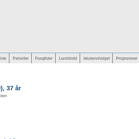
iste
Rekorder
Ranglister
Landshold
Masterudvalget
Programmer
), 37 år
olen