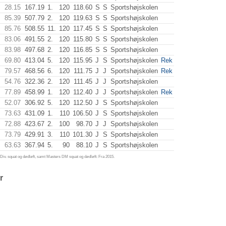
28.15
167.19
1.
120
118.60
S
S
Sportshøjskolen
85.39
507.79
2.
120
119.63
S
S
Sportshøjskolen
85.76
508.55
11.
120
117.45
S
S
Sportshøjskolen
83.06
491.55
2.
120
115.80
S
S
Sportshøjskolen
83.98
497.68
2.
120
116.85
S
S
Sportshøjskolen
69.80
413.04
5.
120
115.95
J
S
Sportshøjskolen
Rek
79.57
468.56
6.
120
111.75
J
J
Sportshøjskolen
Rek
54.76
322.36
2.
120
111.45
J
J
Sportshøjskolen
77.89
458.99
1.
120
112.40
J
J
Sportshøjskolen
Rek
52.07
306.92
5.
120
112.50
J
S
Sportshøjskolen
73.63
431.09
1.
110
106.50
J
S
Sportshøjskolen
72.88
423.67
2.
100
98.70
J
J
Sportshøjskolen
73.79
429.91
3.
110
101.30
J
S
Sportshøjskolen
63.63
367.94
5.
90
88.10
J
S
Sportshøjskolen
iv. squat og dødløft, samt Masters DM squat og dødløft: Fra 2015.
r