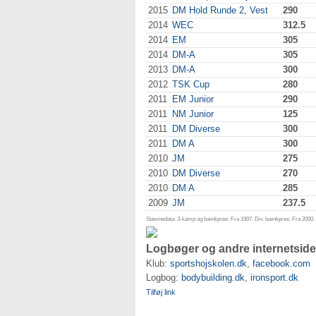
2015
DM Hold Runde 2, Vest
290
2014
WEC
312.5
2014
EM
305
2014
DM-A
305
2013
DM-A
300
2012
TSK Cup
280
2011
EM Junior
290
2011
NM Junior
125
2011
DM Diverse
300
2011
DM A
300
2010
JM
275
2010
DM Diverse
270
2010
DM A
285
2009
JM
237.5
Stævnedata: 3-kamp og bænkpres: Fra 1997. Div. bænkpres: Fra 2000. D
Logbøger og andre internetside
Klub:
sportshojskolen.dk
,
facebook.com
Logbog:
bodybuilding.dk
,
ironsport.dk
Tilføj link