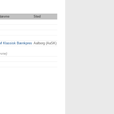
tævne
Sted
M Klassisk Bænkpres
Aalborg (AaSK)
ævne)