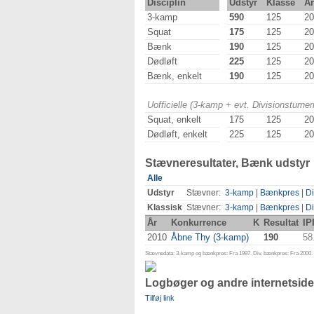
Disciplin
Udstyr
Klasse
År
3-kamp
590
125
20
Squat
175
125
20
Bænk
190
125
20
Dødløft
225
125
20
Bænk, enkelt
190
125
20
Uofficielle (3-kamp + evt. Divisionsturn
Squat, enkelt
175
125
20
Dødløft, enkelt
225
125
20
Stævneresultater, Bænk udstyr
Alle
Udstyr
Stævner:
3-kamp
|
Bænkpres
|
Di
Klassisk
Stævner:
3-kamp
|
Bænkpres
|
Di
År
Konkurrence
K
Resultat
IP
2010
Åbne Thy (3-kamp)
190
58
Stævnedata: 3-kamp og bænkpres: Fra 1997. Div. bænkpres: Fra 2000. D
Logbøger og andre internetside
Tilføj link