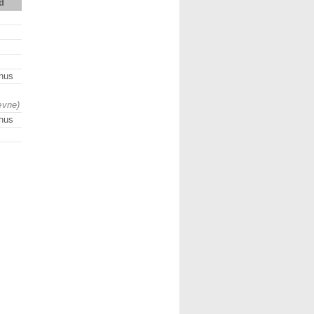
d
hus
ævne)
hus