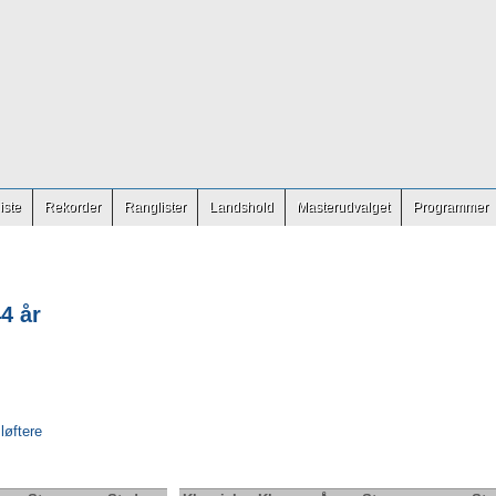
iste
Rekorder
Ranglister
Landshold
Masterudvalget
Programmer
4 år
 løftere