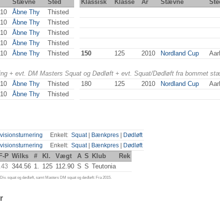
Stævne
Sted
Klassisk
Klasse
År
Stævne
Ste
10
Åbne Thy
Thisted
10
Åbne Thy
Thisted
10
Åbne Thy
Thisted
10
Åbne Thy
Thisted
10
Åbne Thy
Thisted
150
125
2010
Nordland Cup
Aar
ering + evt. DM Masters Squat og Dødløft + evt. Squat/Dødløft fra bommet st
10
Åbne Thy
Thisted
180
125
2010
Nordland Cup
Aar
10
Åbne Thy
Thisted
visionsturnering
Enkelt:
Squat
|
Bænkpres
|
Dødløft
visionsturnering
Enkelt:
Squat
|
Bænkpres
|
Dødløft
F-P
Wilks
#
Kl.
Vægt
A
S
Klub
Rek
.43
344.56
1.
125
112.90
S
S
Teutonia
iv. squat og dødløft, samt Masters DM squat og dødløft: Fra 2015.
r