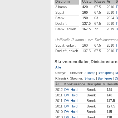
Disciplin
Udstyr
Klasse
År
S
3-kamp
420
67.5
2010
T
Squat
160
67.5
2010
T
Bænk
150
63
2024
D
Dødløft
137.5
67.5
2010
T
Bænk, enkelt
167.5
72
2019
D
Uofficielle (3-kamp + evt. Divisionsturn
Squat, enkelt
160
67.5
2010
T
Dødløft, enkelt
137.5
67.5
2010
T
Stævneresultater, Divisionsturn
Alle
Udstyr
Stævner:
3-kamp
|
Bænkpres
|
Di
Klassisk
Stævner:
3-kamp
|
Bænkpres
|
Di
År
Konkurrence
Disciplin
K
Result
2012
DM Hold
Bænk
125
2011
DM Hold
Bænk
140
2011
DM Hold
Bænk
117.5
2011
DM Hold
Bænk
127.5
2010
DM Hold
Bænk
115
2010
DM Hold
Bænk
110