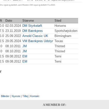
iv. squat og dødløft, samt Masters DM squat og dødløft: Fra 2015.
ft
Dato
Stævne
Sted
0.0
02.03.2024
DM Styrkeløft
Horsens
7.5
23.11.2019
DM Bænkpres
Sportshøjskolen
5.0
25.09.2022
Arnold Classic UK
Birmingham
2.5
29.05.2024
VM Bænkpres Udstyr
Texas
.0
08.10.2011
JM
Thisted
.0
08.10.2011
JM
Thisted
2.5
09.08.2012
EM
Terni
2.5
09.08.2012
EM
Terni
r
:
Billeder
|
Nyeste
|
Tilføj
|
Kontakt
A MEMBER OF: