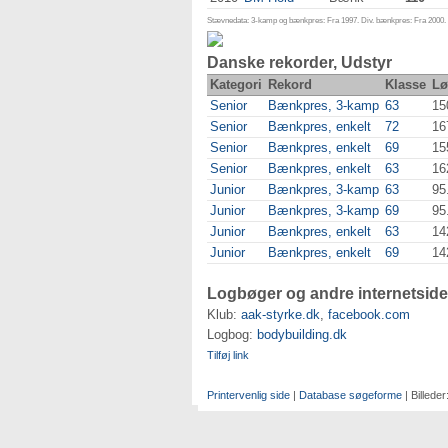
Stævnedata: 3-kamp og bænkpres: Fra 1997. Div. bænkpres: Fra 2000. D
Danske rekorder, Udstyr
Kategori
Rekord
Klasse
Lø
Senior
Bænkpres, 3-kamp
63
15
Senior
Bænkpres, enkelt
72
16
Senior
Bænkpres, enkelt
69
15
Senior
Bænkpres, enkelt
63
16
Junior
Bænkpres, 3-kamp
63
95
Junior
Bænkpres, 3-kamp
69
95
Junior
Bænkpres, enkelt
63
14
Junior
Bænkpres, enkelt
69
14
Logbøger og andre internetside
Klub:
aak-styrke.dk
,
facebook.com
Logbog:
bodybuilding.dk
Tilføj link
Printervenlig side
|
Database søgeforme
| Billeder