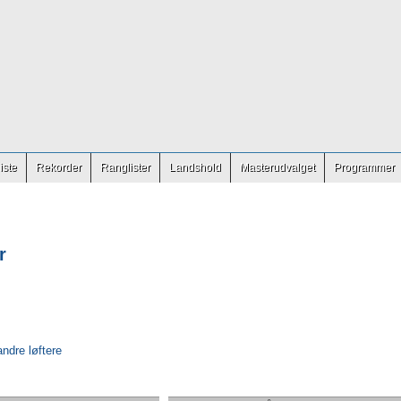
iste
Rekorder
Ranglister
Landshold
Masterudvalget
Programmer
r
andre løftere