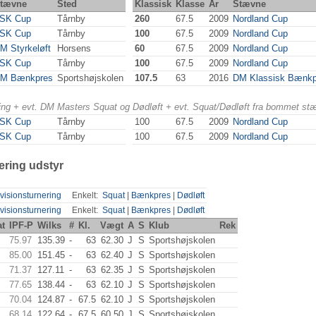
tævne
Sted
Klassisk
Klasse
År
Stævne
SK Cup
Tårnby
260
67.5
2009
Nordland Cup
SK Cup
Tårnby
100
67.5
2009
Nordland Cup
M Styrkeløft
Horsens
60
67.5
2009
Nordland Cup
SK Cup
Tårnby
100
67.5
2009
Nordland Cup
M Bænkpres
Sportshøjskolen
107.5
63
2016
DM Klassisk Bænkp
ering + evt. DM Masters Squat og Dødløft + evt. Squat/Dødløft fra bommet st
SK Cup
Tårnby
100
67.5
2009
Nordland Cup
SK Cup
Tårnby
100
67.5
2009
Nordland Cup
ering udstyr
visionsturnering
Enkelt:
Squat
|
Bænkpres
|
Dødløft
visionsturnering
Enkelt:
Squat
|
Bænkpres
|
Dødløft
at
IPF-P
Wilks
#
Kl.
Vægt
A
S
Klub
Rek
75.97
135.39
-
63
62.30
J
S
Sportshøjskolen
85.00
151.45
-
63
62.40
J
S
Sportshøjskolen
71.37
127.11
-
63
62.35
J
S
Sportshøjskolen
77.65
138.44
-
63
62.10
J
S
Sportshøjskolen
70.04
124.87
-
67.5
62.10
J
S
Sportshøjskolen
68.14
122.64
-
67.5
60.50
J
S
Sportshøjskolen