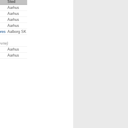
Sted
Aarhus
Aarhus
Aarhus
Aarhus
res
Aalborg SK
ævne)
Aarhus
Aarhus