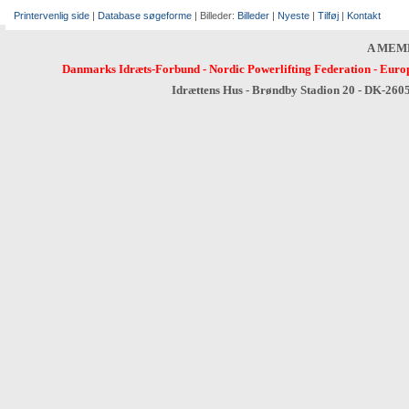
Printervenlig side
|
Database søgeforme
| Billeder:
Billeder
|
Nyeste
|
Tilføj
|
Kontakt
A MEM
Danmarks Idræts-Forbund
-
Nordic Powerlifting Federation
-
Europ
Idrættens Hus - Brøndby Stadion 20 - DK-260