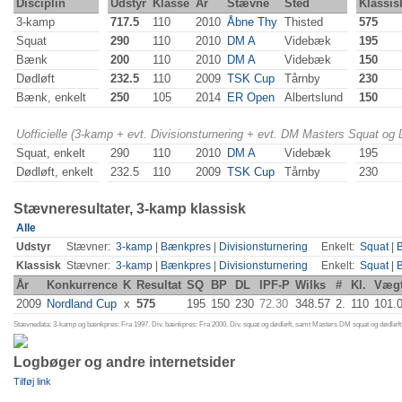
Disciplin
Udstyr
Klasse
År
Stævne
Sted
Klassis
3-kamp
717.5
110
2010
Åbne Thy
Thisted
575
Squat
290
110
2010
DM A
Videbæk
195
Bænk
200
110
2010
DM A
Videbæk
150
Dødløft
232.5
110
2009
TSK Cup
Tårnby
230
Bænk, enkelt
250
105
2014
ER Open
Albertslund
150
Uofficielle (3-kamp + evt. Divisionsturnering + evt. DM Masters Squat og
Squat, enkelt
290
110
2010
DM A
Videbæk
195
Dødløft, enkelt
232.5
110
2009
TSK Cup
Tårnby
230
Stævneresultater, 3-kamp klassisk
Alle
Udstyr
Stævner:
3-kamp
|
Bænkpres
|
Divisionsturnering
Enkelt:
Squat
|
Klassisk
Stævner:
3-kamp
|
Bænkpres
|
Divisionsturnering
Enkelt:
Squat
|
År
Konkurrence
K
Resultat
SQ
BP
DL
IPF-P
Wilks
#
Kl.
Væg
2009
Nordland Cup
x
575
195
150
230
72.30
348.57
2.
110
101.
Stævnedata: 3-kamp og bænkpres: Fra 1997. Div. bænkpres: Fra 2000. Div. squat og dødløft, samt Masters DM squat og dødløft:
Logbøger og andre internetsider
Tilføj link