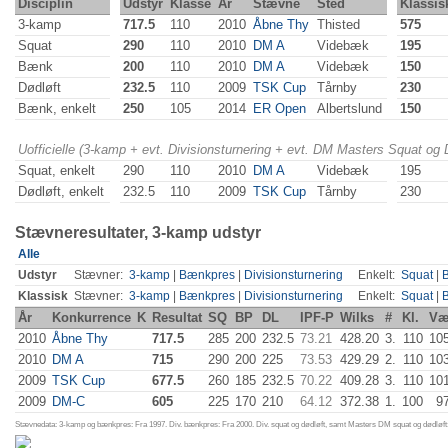
Disciplin
Udstyr
Klasse
År
Stævne
Sted
Klassis
3-kamp
717.5
110
2010
Åbne Thy
Thisted
575
Squat
290
110
2010
DM A
Videbæk
195
Bænk
200
110
2010
DM A
Videbæk
150
Dødløft
232.5
110
2009
TSK Cup
Tårnby
230
Bænk, enkelt
250
105
2014
ER Open
Albertslund
150
Uofficielle (3-kamp + evt. Divisionsturnering + evt. DM Masters Squat og
Squat, enkelt
290
110
2010
DM A
Videbæk
195
Dødløft, enkelt
232.5
110
2009
TSK Cup
Tårnby
230
Stævneresultater, 3-kamp udstyr
Alle
Udstyr
Stævner:
3-kamp
|
Bænkpres
|
Divisionsturnering
Enkelt:
Squat
|
Klassisk
Stævner:
3-kamp
|
Bænkpres
|
Divisionsturnering
Enkelt:
Squat
|
År
Konkurrence
K
Resultat
SQ
BP
DL
IPF-P
Wilks
#
Kl.
Væ
2010
Åbne Thy
717.5
285
200
232.5
73.21
428.20
3.
110
10
2010
DM A
715
290
200
225
73.53
429.29
2.
110
10
2009
TSK Cup
677.5
260
185
232.5
70.22
409.28
3.
110
10
2009
DM-C
605
225
170
210
64.12
372.38
1.
100
9
Stævnedata: 3-kamp og bænkpres: Fra 1997. Div. bænkpres: Fra 2000. Div. squat og dødløft, samt Masters DM squat og dødløft: