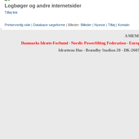
Logbøger og andre internetsider
Tilføj link
Printervenlig side
|
Database søgeforme
| Billeder:
Billeder
|
Nyeste
|
Tilføj
|
Kontakt
A MEM
Danmarks Idræts-Forbund
-
Nordic Powerlifting Federation
-
Europ
Idrættens Hus - Brøndby Stadion 20 - DK-260