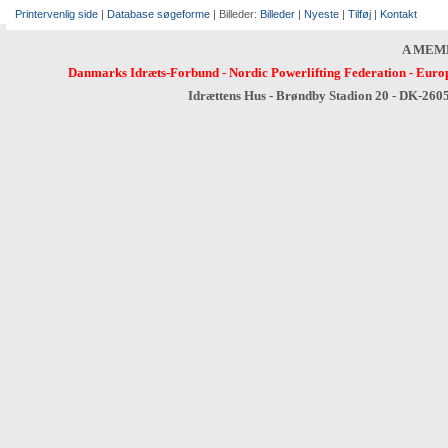
Printervenlig side
|
Database søgeforme
| Billeder:
Billeder
|
Nyeste
|
Tilføj
|
Kontakt
A MEM
Danmarks Idræts-Forbund
-
Nordic Powerlifting Federation
-
Europ
Idrættens Hus - Brøndby Stadion 20 - DK-260