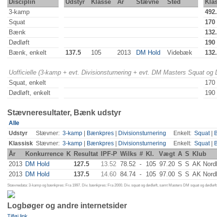
Disciplin
Udstyr
Klasse
År
Stævne
Sted
Kla
3-kamp
492
Squat
170
Bænk
132
Dødløft
190
Bænk, enkelt
137.5
105
2013
DM Hold
Videbæk
132
Uofficielle (3-kamp + evt. Divisionsturnering + evt. DM Masters Squat og
Squat, enkelt
170
Dødløft, enkelt
190
Stævneresultater, Bænk udstyr
Alle
Udstyr
Stævner:
3-kamp
|
Bænkpres
|
Divisionsturnering
Enkelt:
Squat
|
Klassisk
Stævner:
3-kamp
|
Bænkpres
|
Divisionsturnering
Enkelt:
Squat
|
År
Konkurrence
K
Resultat
IPF-P
Wilks
#
Kl.
Vægt
A
S
Klub
2013
DM Hold
127.5
13.52
78.52
-
105
97.20
S
S
AK Nord
2013
DM Hold
137.5
14.60
84.74
-
105
97.00
S
S
AK Nord
Stævnedata: 3-kamp og bænkpres: Fra 1997. Div. bænkpres: Fra 2000. Div. squat og dødløft, samt Masters DM squat og dødløft:
Logbøger og andre internetsider
Tilføj link