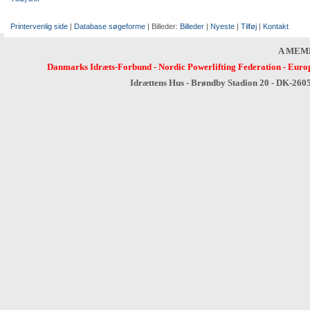
Printervenlig side
|
Database søgeforme
| Billeder:
Billeder
|
Nyeste
|
Tilføj
|
Kontakt
A MEM
Danmarks Idræts-Forbund
-
Nordic Powerlifting Federation
-
Europ
Idrættens Hus - Brøndby Stadion 20 - DK-260