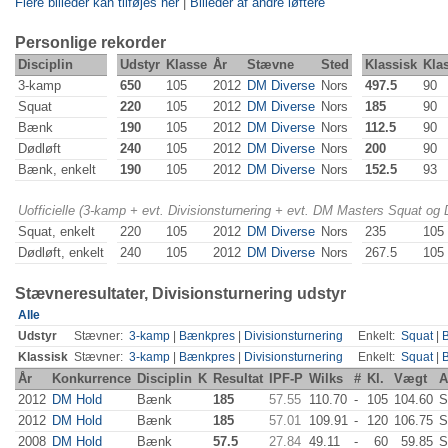
Flere billeder kan tilføjes her
|
Billeder af andre løftere
Personlige rekorder
Disciplin
Udstyr
Klasse
År
Stævne
Sted
Klassisk
Kla
3-kamp
650
105
2012
DM Diverse
Nors
497.5
90
Squat
220
105
2012
DM Diverse
Nors
185
90
Bænk
190
105
2012
DM Diverse
Nors
112.5
90
Dødløft
240
105
2012
DM Diverse
Nors
200
90
Bænk, enkelt
190
105
2012
DM Diverse
Nors
152.5
93
Uofficielle (3-kamp + evt. Divisionsturnering + evt. DM Masters Squat og
Squat, enkelt
220
105
2012
DM Diverse
Nors
235
105
Dødløft, enkelt
240
105
2012
DM Diverse
Nors
267.5
105
Stævneresultater, Divisionsturnering udstyr
Alle
Udstyr
Stævner:
3-kamp
|
Bænkpres
|
Divisionsturnering
Enkelt:
Squat
|
Klassisk
Stævner:
3-kamp
|
Bænkpres
|
Divisionsturnering
Enkelt:
Squat
|
År
Konkurrence
Disciplin
K
Resultat
IPF-P
Wilks
#
Kl.
Vægt
A
2012
DM Hold
Bænk
185
57.55
110.70
-
105
104.60
S
2012
DM Hold
Bænk
185
57.01
109.91
-
120
106.75
S
2008
DM Hold
Bænk
57.5
27.84
49.11
-
60
59.85
S