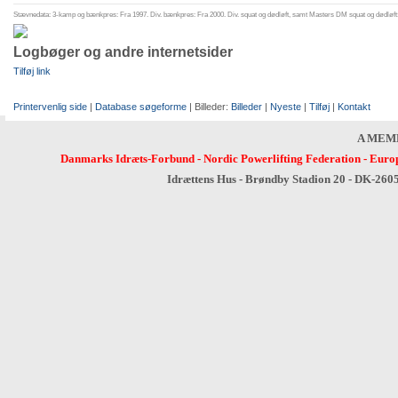
Stævnedata: 3-kamp og bænkpres: Fra 1997. Div. bænkpres: Fra 2000. Div. squat og dødløft, samt Masters DM squat og dødløft:
Logbøger og andre internetsider
Tilføj link
Printervenlig side
|
Database søgeforme
| Billeder:
Billeder
|
Nyeste
|
Tilføj
|
Kontakt
A MEM
Danmarks Idræts-Forbund
-
Nordic Powerlifting Federation
-
Europ
Idrættens Hus - Brøndby Stadion 20 - DK-260