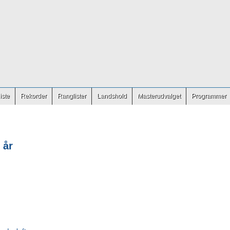
iste
Rekorder
Ranglister
Landshold
Masterudvalget
Programmer
 år