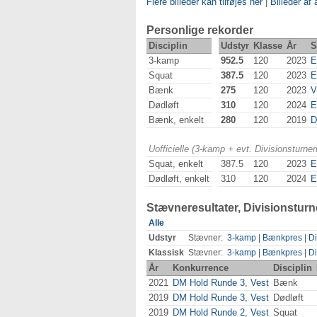
Flere billeder kan tilføjes her
|
Billeder af 
Personlige rekorder
Disciplin
Udstyr
Klasse
År
S
3-kamp
952.5
120
2023
Squat
387.5
120
2023
Bænk
275
120
2023
Dødløft
310
120
2024
E
Bænk, enkelt
280
120
2019
D
Uofficielle (3-kamp + evt. Divisionsturn
Squat, enkelt
387.5
120
2023
Dødløft, enkelt
310
120
2024
E
Stævneresultater, Divisionsturn
Alle
Udstyr
Stævner:
3-kamp
|
Bænkpres
|
Di
Klassisk
Stævner:
3-kamp
|
Bænkpres
|
Di
År
Konkurrence
Disciplin
2021
DM Hold Runde 3, Vest
Bænk
2019
DM Hold Runde 3, Vest
Dødløft
2019
DM Hold Runde 2, Vest
Squat