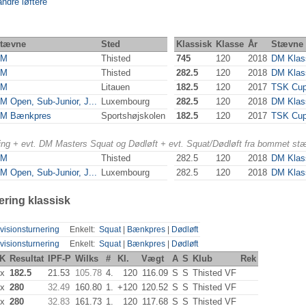
andre løftere
tævne
Sted
Klassisk
Klasse
År
Stævne
EM
Thisted
745
120
2018
DM Klas
EM
Thisted
282.5
120
2018
DM Klas
VM
Litauen
182.5
120
2017
TSK Cup
M Open, Sub-Junior, J...
Luxembourg
282.5
120
2018
DM Klas
M Bænkpres
Sportshøjskolen
182.5
120
2017
TSK Cup
ering + evt. DM Masters Squat og Dødløft + evt. Squat/Dødløft fra bommet st
EM
Thisted
282.5
120
2018
DM Klas
M Open, Sub-Junior, J...
Luxembourg
282.5
120
2018
DM Klas
ering klassisk
visionsturnering
Enkelt:
Squat
|
Bænkpres
|
Dødløft
visionsturnering
Enkelt:
Squat
|
Bænkpres
|
Dødløft
K
Resultat
IPF-P
Wilks
#
Kl.
Vægt
A
S
Klub
Rek
x
182.5
21.53
105.78
4.
120
116.09
S
S
Thisted VF
x
280
32.49
160.80
1.
+120
120.52
S
S
Thisted VF
x
280
32.83
161.73
1.
120
117.68
S
S
Thisted VF