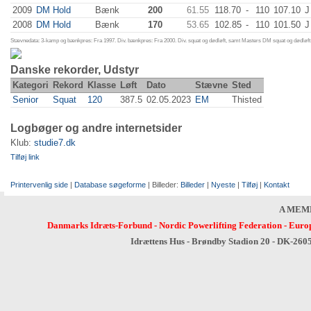
2009
DM Hold
Bænk
200
61.55
118.70
-
110
107.10
J
2008
DM Hold
Bænk
170
53.65
102.85
-
110
101.50
J
Stævnedata: 3-kamp og bænkpres: Fra 1997. Div. bænkpres: Fra 2000. Div. squat og dødløft, samt Masters DM squat og dødløft:
Danske rekorder, Udstyr
Kategori
Rekord
Klasse
Løft
Dato
Stævne
Sted
Senior
Squat
120
387.5
02.05.2023
EM
Thisted
Logbøger og andre internetsider
Klub:
studie7.dk
Tilføj link
Printervenlig side
|
Database søgeforme
| Billeder:
Billeder
|
Nyeste
|
Tilføj
|
Kontakt
A MEM
Danmarks Idræts-Forbund
-
Nordic Powerlifting Federation
-
Europ
Idrættens Hus - Brøndby Stadion 20 - DK-260