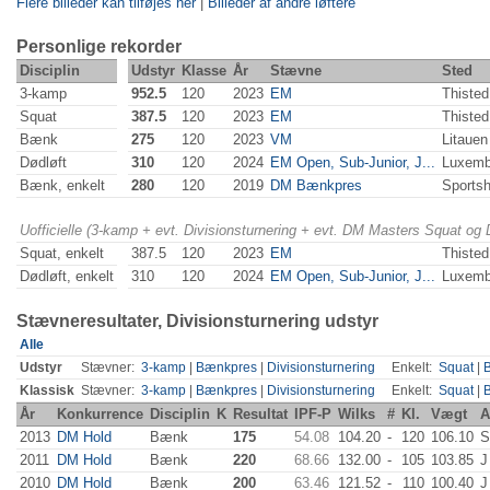
Flere billeder kan tilføjes her
|
Billeder af andre løftere
Personlige rekorder
Disciplin
Udstyr
Klasse
År
Stævne
Sted
3-kamp
952.5
120
2023
EM
Thisted
Squat
387.5
120
2023
EM
Thisted
Bænk
275
120
2023
VM
Litauen
Dødløft
310
120
2024
EM Open, Sub-Junior, J...
Luxemb
Bænk, enkelt
280
120
2019
DM Bænkpres
Sportsh
Uofficielle (3-kamp + evt. Divisionsturnering + evt. DM Masters Squat og
Squat, enkelt
387.5
120
2023
EM
Thisted
Dødløft, enkelt
310
120
2024
EM Open, Sub-Junior, J...
Luxemb
Stævneresultater, Divisionsturnering udstyr
Alle
Udstyr
Stævner:
3-kamp
|
Bænkpres
|
Divisionsturnering
Enkelt:
Squat
|
Klassisk
Stævner:
3-kamp
|
Bænkpres
|
Divisionsturnering
Enkelt:
Squat
|
År
Konkurrence
Disciplin
K
Resultat
IPF-P
Wilks
#
Kl.
Vægt
A
2013
DM Hold
Bænk
175
54.08
104.20
-
120
106.10
S
2011
DM Hold
Bænk
220
68.66
132.00
-
105
103.85
J
2010
DM Hold
Bænk
200
63.46
121.52
-
110
100.40
J