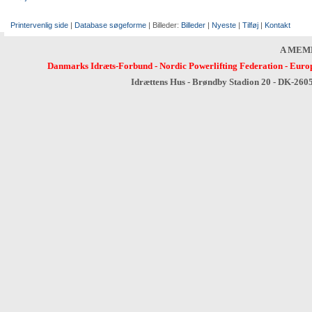
Printervenlig side
|
Database søgeforme
| Billeder:
Billeder
|
Nyeste
|
Tilføj
|
Kontakt
A MEM
Danmarks Idræts-Forbund
-
Nordic Powerlifting Federation
-
Europ
Idrættens Hus - Brøndby Stadion 20 - DK-260