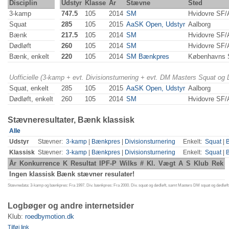
Disciplin
Udstyr
Klasse
År
Stævne
Sted
3-kamp
747.5
105
2014
SM
Hvidovre SF/
Squat
285
105
2015
AaSK Open, Udstyr
Aalborg
Bænk
217.5
105
2014
SM
Hvidovre SF/
Dødløft
260
105
2014
SM
Hvidovre SF/
Bænk, enkelt
220
105
2014
SM Bænkpres
Københavns
Uofficielle (3-kamp + evt. Divisionsturnering + evt. DM Masters Squat og
Squat, enkelt
285
105
2015
AaSK Open, Udstyr
Aalborg
Dødløft, enkelt
260
105
2014
SM
Hvidovre SF/
Stævneresultater, Bænk klassisk
Alle
Udstyr
Stævner:
3-kamp
|
Bænkpres
|
Divisionsturnering
Enkelt:
Squat
|
Klassisk
Stævner:
3-kamp
|
Bænkpres
|
Divisionsturnering
Enkelt:
Squat
|
År
Konkurrence
K
Resultat
IPF-P
Wilks
#
Kl.
Vægt
A
S
Klub
Rek
Ingen klassisk Bænk stævner resulater!
Stævnedata: 3-kamp og bænkpres: Fra 1997. Div. bænkpres: Fra 2000. Div. squat og dødløft, samt Masters DM squat og dødløft:
Logbøger og andre internetsider
Klub:
roedbymotion.dk
Tilføj link