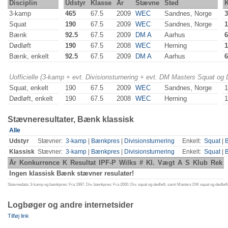
Disciplin
Udstyr
Klasse
År
Stævne
Sted
K
3-kamp
465
67.5
2009
WEC
Sandnes, Norge
3
Squat
190
67.5
2009
WEC
Sandnes, Norge
1
Bænk
92.5
67.5
2009
DM A
Aarhus
6
Dødløft
190
67.5
2008
WEC
Herning
1
Bænk, enkelt
92.5
67.5
2009
DM A
Aarhus
6
Uofficielle (3-kamp + evt. Divisionsturnering + evt. DM Masters Squat og
Squat, enkelt
190
67.5
2009
WEC
Sandnes, Norge
1
Dødløft, enkelt
190
67.5
2008
WEC
Herning
1
Stævneresultater, Bænk klassisk
Alle
Udstyr
Stævner:
3-kamp
|
Bænkpres
|
Divisionsturnering
Enkelt:
Squat
|
Klassisk
Stævner:
3-kamp
|
Bænkpres
|
Divisionsturnering
Enkelt:
Squat
|
År
Konkurrence
K
Resultat
IPF-P
Wilks
#
Kl.
Vægt
A
S
Klub
Rek
Ingen klassisk Bænk stævner resulater!
Stævnedata: 3-kamp og bænkpres: Fra 1997. Div. bænkpres: Fra 2000. Div. squat og dødløft, samt Masters DM squat og dødløft:
Logbøger og andre internetsider
Tilføj link