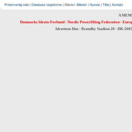
Printervenlig side
|
Database søgeforme
| Billeder:
Billeder
|
Nyeste
|
Tilføj
|
Kontakt
A MEM
Danmarks Idræts-Forbund
-
Nordic Powerlifting Federation
-
Europ
Idrættens Hus - Brøndby Stadion 20 - DK-260