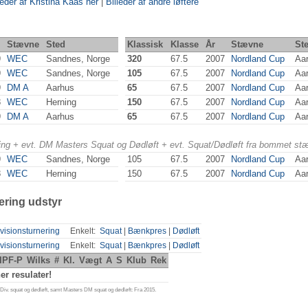
leder af Kristina Kaas her
|
Billeder af andre løftere
Stævne
Sted
Klassisk
Klasse
År
Stævne
St
9
WEC
Sandnes, Norge
320
67.5
2007
Nordland Cup
Aa
9
WEC
Sandnes, Norge
105
67.5
2007
Nordland Cup
Aa
9
DM A
Aarhus
65
67.5
2007
Nordland Cup
Aa
8
WEC
Herning
150
67.5
2007
Nordland Cup
Aa
9
DM A
Aarhus
65
67.5
2007
Nordland Cup
Aa
ering + evt. DM Masters Squat og Dødløft + evt. Squat/Dødløft fra bommet st
9
WEC
Sandnes, Norge
105
67.5
2007
Nordland Cup
Aa
8
WEC
Herning
150
67.5
2007
Nordland Cup
Aa
ering udstyr
visionsturnering
Enkelt:
Squat
|
Bænkpres
|
Dødløft
visionsturnering
Enkelt:
Squat
|
Bænkpres
|
Dødløft
IPF-P
Wilks
#
Kl.
Vægt
A
S
Klub
Rek
r resulater!
iv. squat og dødløft, samt Masters DM squat og dødløft: Fra 2015.