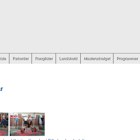
iste
Rekorder
Ranglister
Landshold
Masterudvalget
Programmer
år