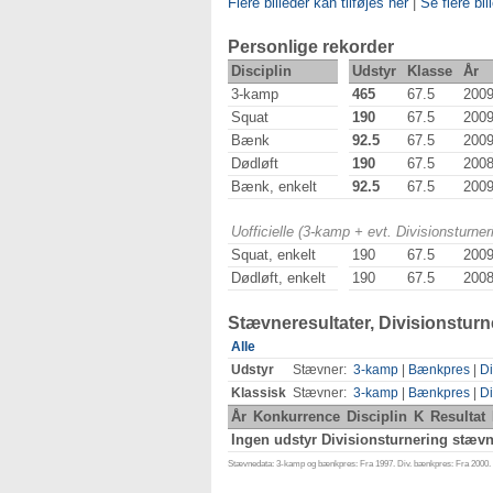
Flere billeder kan tilføjes her
|
Se flere bil
Personlige rekorder
Disciplin
Udstyr
Klasse
År
3-kamp
465
67.5
200
Squat
190
67.5
200
Bænk
92.5
67.5
200
Dødløft
190
67.5
200
Bænk, enkelt
92.5
67.5
200
Uofficielle (3-kamp + evt. Divisionsturn
Squat, enkelt
190
67.5
200
Dødløft, enkelt
190
67.5
200
Stævneresultater, Divisionsturn
Alle
Udstyr
Stævner:
3-kamp
|
Bænkpres
|
Di
Klassisk
Stævner:
3-kamp
|
Bænkpres
|
Di
År
Konkurrence
Disciplin
K
Resultat
Ingen udstyr Divisionsturnering stævne
Stævnedata: 3-kamp og bænkpres: Fra 1997. Div. bænkpres: Fra 2000. D