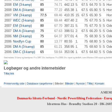
2008
EM (3-kamp)
85
74.71
442.13
5.
67.5
64.70
S
S
Hor
2008
DM A (3-kamp)
80
77.22
455.38
1.
67.5
65.90
S
S
Hor
2007
VM (3-kamp)
77.5
69.46
410.35
15.
67.5
65.30
S
Hor
2007
WEC (3-kamp)
85
69.44
407.40
2.
75
67.70
S
S
Hor
2007
EM (3-kamp)
80
67.70
397.21
5.
75
67.70
S
S
Od
2007
DM A (3-kamp)
75
67.63
398.51
2.
67.5
66.20
S
S
Od
2006
NM (3-kamp)
75
64.37
377.01
4.
75
68.30
S
S
Od
2006
Nordfyn Cup
80
13.77
80.55
1.
75
68.80
S
S
Od
2006
DM A (3-kamp)
85
61.21
358.95
1.
75
68.60
S
S
Od
2006
DM-C (3-kamp)
65
59.64
353.06
1.
67.5
64.60
S
S
Od
Stævnedata: 3-kamp og bænkpres: Fra 1997. Div. bænkpres: Fra 2000. Div. squat og dødløft, samt Masters DM squat og dødløft:
Logbøger og andre internetsider
Tilføj link
Printervenlig side
|
Database søgeforme
| Billeder:
Billeder
|
Nyeste
|
Tilføj
|
Kontakt
A MEM
Danmarks Idræts-Forbund
-
Nordic Powerlifting Federation
-
Europ
Idrættens Hus - Brøndby Stadion 20 - DK-260