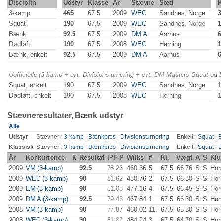
Disciplin
Udstyr
Klasse
År
Stævne
Sted
K
3-kamp
465
67.5
2009
WEC
Sandnes, Norge
3
Squat
190
67.5
2009
WEC
Sandnes, Norge
1
Bænk
92.5
67.5
2009
DM A
Aarhus
6
Dødløft
190
67.5
2008
WEC
Herning
1
Bænk, enkelt
92.5
67.5
2009
DM A
Aarhus
6
Uofficielle (3-kamp + evt. Divisionsturnering + evt. DM Masters Squat og
Squat, enkelt
190
67.5
2009
WEC
Sandnes, Norge
1
Dødløft, enkelt
190
67.5
2008
WEC
Herning
1
Stævneresultater, Bænk udstyr
Alle
Udstyr
Stævner:
3-kamp
|
Bænkpres
|
Divisionsturnering
Enkelt:
Squat
|
Klassisk
Stævner:
3-kamp
|
Bænkpres
|
Divisionsturnering
Enkelt:
Squat
|
År
Konkurrence
K
Resultat
IPF-P
Wilks
#
Kl.
Vægt
A
S
Klu
2009
VM (3-kamp)
92.5
78.26
460.36
5.
67.5
66.76
S
S
Hor
2009
WEC (3-kamp)
90
81.62
480.76
2.
67.5
66.30
S
S
Hor
2009
EM (3-kamp)
90
81.08
477.16
4.
67.5
66.45
S
S
Hor
2009
DM A (3-kamp)
92.5
79.43
467.84
1.
67.5
66.30
S
S
Hor
2008
VM (3-kamp)
90
77.87
460.02
11.
67.5
65.30
S
S
Hor
2008
WEC (3-kamp)
90
81.82
484.24
3.
67.5
64.70
S
S
Hor