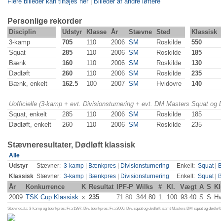
Flere billeder kan tilføjes her
|
Billeder af andre løftere
Personlige rekorder
Disciplin
Udstyr
Klasse
År
Stævne
Sted
Klassisk
3-kamp
705
110
2006
SM
Roskilde
550
Squat
285
110
2006
SM
Roskilde
185
Bænk
160
110
2006
SM
Roskilde
130
Dødløft
260
110
2006
SM
Roskilde
235
Bænk, enkelt
162.5
100
2007
SM
Hvidovre
140
Uofficielle (3-kamp + evt. Divisionsturnering + evt. DM Masters Squat og
Squat, enkelt
285
110
2006
SM
Roskilde
185
Dødløft, enkelt
260
110
2006
SM
Roskilde
235
Stævneresultater, Dødløft klassisk
Alle
Udstyr
Stævner:
3-kamp
|
Bænkpres
|
Divisionsturnering
Enkelt:
Squat
|
Klassisk
Stævner:
3-kamp
|
Bænkpres
|
Divisionsturnering
Enkelt:
Squat
|
År
Konkurrence
K
Resultat
IPF-P
Wilks
#
Kl.
Vægt
A
S
K
2009
TSK Cup Klassisk
x
235
71.80
344.80
1.
100
93.40
S
S
Hv
Stævnedata: 3-kamp og bænkpres: Fra 1997. Div. bænkpres: Fra 2000. Div. squat og dødløft, samt Masters DM squat og dødløft: