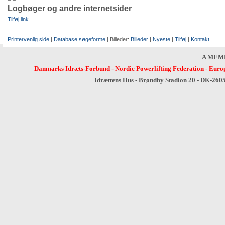
Logbøger og andre internetsider
Tilføj link
Printervenlig side
|
Database søgeforme
| Billeder:
Billeder
|
Nyeste
|
Tilføj
|
Kontakt
A MEM
Danmarks Idræts-Forbund
-
Nordic Powerlifting Federation
-
Europ
Idrættens Hus - Brøndby Stadion 20 - DK-260