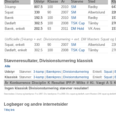
Disciplin
Udstyr
Klasse
År
Stævne
Sted
Kl
3-kamp
807.5
100
2010
SM
Rødby
64
Squat
330
90
2007
SM
Albertslund
22
Bænk
192.5
100
2010
SM
Rødby
15
Dødløft
302.5
100
2008
TSK Cup
Tårnby
27
Bænk, enkelt
202.5
93
2011
DM Hold
VK Ares
15
Uofficielle (3-kamp + evt. Divisionsturnering + evt. DM Masters Squat og
Squat, enkelt
330
90
2007
SM
Albertslund
22
Dødløft, enkelt
302.5
100
2008
TSK Cup
Tårnby
27
Stævneresultater, Divisionsturnering klassisk
Alle
Udstyr
Stævner:
3-kamp
|
Bænkpres
|
Divisionsturnering
Enkelt:
Squat
|
Klassisk
Stævner:
3-kamp
|
Bænkpres
|
Divisionsturnering
Enkelt:
Squat
|
År
Konkurrence
Disciplin
K
Resultat
IPF-P
Wilks
#
Kl.
Vægt
A
S
K
Ingen klassisk Divisionsturnering stævner resulater!
Stævnedata: 3-kamp og bænkpres: Fra 1997. Div. bænkpres: Fra 2000. Div. squat og dødløft, samt Masters DM squat og dødløft:
Logbøger og andre internetsider
Tilføj link