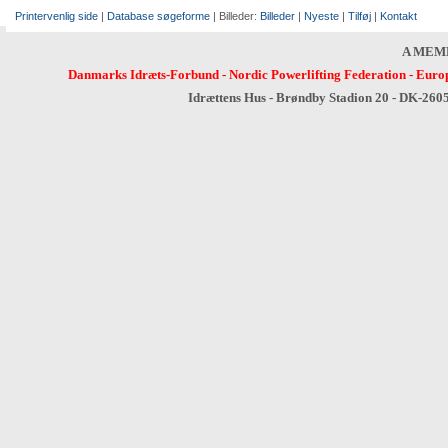
Printervenlig side
|
Database søgeforme
| Billeder:
Billeder
|
Nyeste
|
Tilføj
|
Kontakt
A MEM
Danmarks Idræts-Forbund
-
Nordic Powerlifting Federation
-
Europ
Idrættens Hus - Brøndby Stadion 20 - DK-260