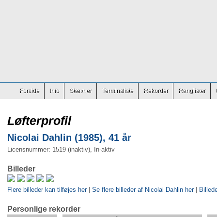
Forside
Info
Stævner
Terminsliste
Rekorder
Ranglister
Løfterprofil
Nicolai Dahlin (1985), 41 år
Licensnummer: 1519 (inaktiv), In-aktiv
Billeder
Flere billeder kan tilføjes her
|
Se flere billeder af Nicolai Dahlin her
|
Billed
Personlige rekorder