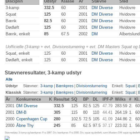
Disciplin
Udstyr
Klasse
År
Stævne
Sted
3-kamp
332.5
60
2001
DM Diverse
Hvidovre
Squat
125
60
2001
DM Diverse
Hvidovre
Bænk
82.5
60
2001
DM Diverse
Hvidovre
Dødløft
125
60
2001
DM Diverse
Hvidovre
Bænk, enkelt
85
67.5
2002
DM
Albertslund
Uofficielle (3-kamp + evt. Divisionsturnering + evt. DM Masters Squat og
Squat, enkelt
125
60
2001
DM Diverse
Hvidovre
Dødløft, enkelt
125
60
2001
DM Diverse
Hvidovre
Stævneresultater, 3-kamp udstyr
Alle
Udstyr
Stævner:
3-kamp
|
Bænkpres
|
Divisionsturnering
Enkelt:
Squat
|
Klassisk
Stævner:
3-kamp
|
Bænkpres
|
Divisionsturnering
Enkelt:
Squat
|
År
Konkurrence
K
Resultat
SQ
BP
DL
IPF-P
Wilks
#
Kl.
2001
DM Diverse
332.5
125
82.5
125
47.79
283.59
2.
60
2001
DM-B
305
115
80
110
44.41
264.19
1.
60
2000
Copenhagen Cup
280
102.5
72.5
105
41.09
244.86
2.
60
2000
Åbne Thy
245
85
62.5
97.5
37.17
223.02
1.
56
Stævnedata: 3-kamp og bænkpres: Fra 1997. Div. bænkpres: Fra 2000. Div. squat og dødløft, samt Masters DM squat og dødløft: