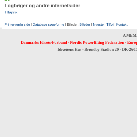
Logbøger og andre internetsider
Tilføj link
Printervenlig side
|
Database søgeforme
| Billeder:
Billeder
|
Nyeste
|
Tilføj
|
Kontakt
A MEM
Danmarks Idræts-Forbund
-
Nordic Powerlifting Federation
-
Europ
Idrættens Hus - Brøndby Stadion 20 - DK-260