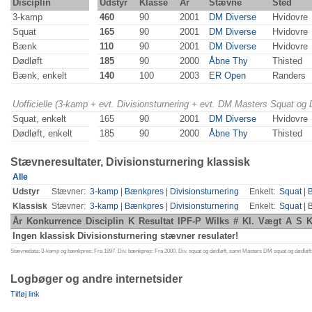
Disciplin
Udstyr
Klasse
År
Stævne
Sted
3-kamp
460
90
2001
DM Diverse
Hvidovre
Squat
165
90
2001
DM Diverse
Hvidovre
Bænk
110
90
2001
DM Diverse
Hvidovre
Dødløft
185
90
2000
Åbne Thy
Thisted
Bænk, enkelt
140
100
2003
ER Open
Randers
Uofficielle (3-kamp + evt. Divisionsturnering + evt. DM Masters Squat og
Squat, enkelt
165
90
2001
DM Diverse
Hvidovre
Dødløft, enkelt
185
90
2000
Åbne Thy
Thisted
Stævneresultater, Divisionsturnering klassisk
Alle
Udstyr
Stævner:
3-kamp
|
Bænkpres
|
Divisionsturnering
Enkelt:
Squat
|
Klassisk
Stævner:
3-kamp
|
Bænkpres
|
Divisionsturnering
Enkelt:
Squat
|
År
Konkurrence
Disciplin
K
Resultat
IPF-P
Wilks
#
Kl.
Vægt
A
S
K
Ingen klassisk Divisionsturnering stævner resulater!
Stævnedata: 3-kamp og bænkpres: Fra 1997. Div. bænkpres: Fra 2000. Div. squat og dødløft, samt Masters DM squat og dødløft:
Logbøger og andre internetsider
Tilføj link