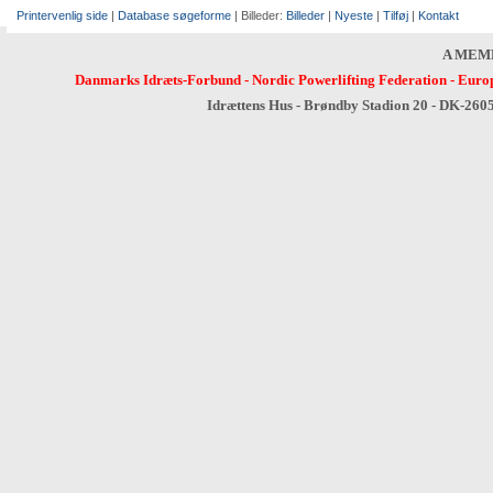
Printervenlig side
|
Database søgeforme
| Billeder:
Billeder
|
Nyeste
|
Tilføj
|
Kontakt
A MEM
Danmarks Idræts-Forbund
-
Nordic Powerlifting Federation
-
Europ
Idrættens Hus - Brøndby Stadion 20 - DK-260