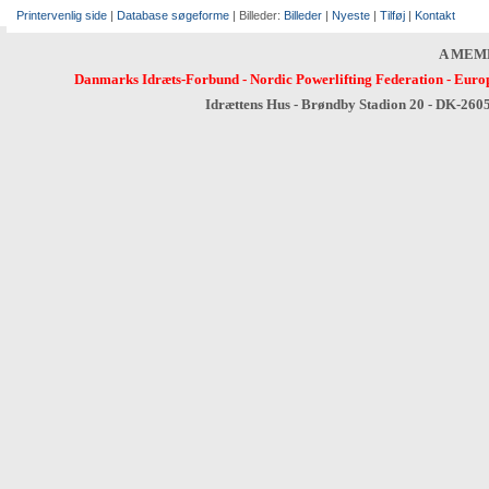
Printervenlig side
|
Database søgeforme
| Billeder:
Billeder
|
Nyeste
|
Tilføj
|
Kontakt
A MEM
Danmarks Idræts-Forbund
-
Nordic Powerlifting Federation
-
Europ
Idrættens Hus - Brøndby Stadion 20 - DK-260