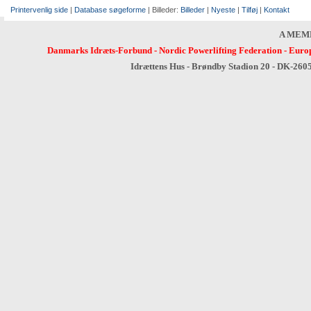
Printervenlig side
|
Database søgeforme
| Billeder:
Billeder
|
Nyeste
|
Tilføj
|
Kontakt
A MEM
Danmarks Idræts-Forbund
-
Nordic Powerlifting Federation
-
Europ
Idrættens Hus - Brøndby Stadion 20 - DK-260