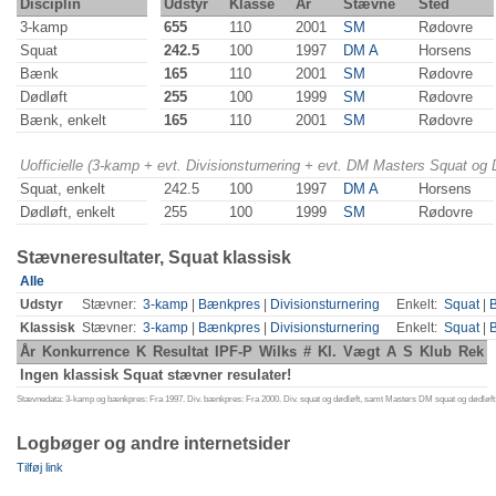
Disciplin
Udstyr
Klasse
År
Stævne
Sted
3-kamp
655
110
2001
SM
Rødovre
Squat
242.5
100
1997
DM A
Horsens
Bænk
165
110
2001
SM
Rødovre
Dødløft
255
100
1999
SM
Rødovre
Bænk, enkelt
165
110
2001
SM
Rødovre
Uofficielle (3-kamp + evt. Divisionsturnering + evt. DM Masters Squat og
Squat, enkelt
242.5
100
1997
DM A
Horsens
Dødløft, enkelt
255
100
1999
SM
Rødovre
Stævneresultater, Squat klassisk
Alle
Udstyr
Stævner:
3-kamp
|
Bænkpres
|
Divisionsturnering
Enkelt:
Squat
|
Klassisk
Stævner:
3-kamp
|
Bænkpres
|
Divisionsturnering
Enkelt:
Squat
|
År
Konkurrence
K
Resultat
IPF-P
Wilks
#
Kl.
Vægt
A
S
Klub
Rek
Ingen klassisk Squat stævner resulater!
Stævnedata: 3-kamp og bænkpres: Fra 1997. Div. bænkpres: Fra 2000. Div. squat og dødløft, samt Masters DM squat og dødløft:
Logbøger og andre internetsider
Tilføj link