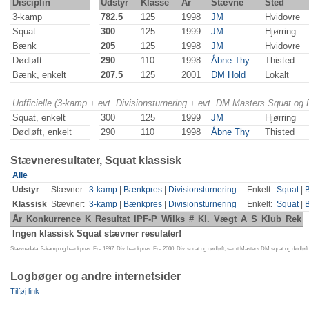
Disciplin
Udstyr
Klasse
År
Stævne
Sted
3-kamp
782.5
125
1998
JM
Hvidovre
Squat
300
125
1999
JM
Hjørring
Bænk
205
125
1998
JM
Hvidovre
Dødløft
290
110
1998
Åbne Thy
Thisted
Bænk, enkelt
207.5
125
2001
DM Hold
Lokalt
Uofficielle (3-kamp + evt. Divisionsturnering + evt. DM Masters Squat og
Squat, enkelt
300
125
1999
JM
Hjørring
Dødløft, enkelt
290
110
1998
Åbne Thy
Thisted
Stævneresultater, Squat klassisk
Alle
Udstyr
Stævner:
3-kamp
|
Bænkpres
|
Divisionsturnering
Enkelt:
Squat
|
Klassisk
Stævner:
3-kamp
|
Bænkpres
|
Divisionsturnering
Enkelt:
Squat
|
År
Konkurrence
K
Resultat
IPF-P
Wilks
#
Kl.
Vægt
A
S
Klub
Rek
Ingen klassisk Squat stævner resulater!
Stævnedata: 3-kamp og bænkpres: Fra 1997. Div. bænkpres: Fra 2000. Div. squat og dødløft, samt Masters DM squat og dødløft:
Logbøger og andre internetsider
Tilføj link