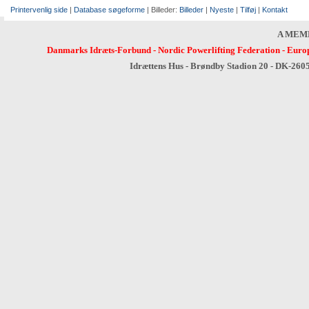
Printervenlig side
|
Database søgeforme
| Billeder:
Billeder
|
Nyeste
|
Tilføj
|
Kontakt
A MEM
Danmarks Idræts-Forbund
-
Nordic Powerlifting Federation
-
Europ
Idrættens Hus - Brøndby Stadion 20 - DK-260