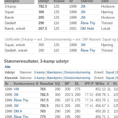
Disciplin
Udstyr
Klasse
År
Stævne
Sted
3-kamp
782.5
125
1998
JM
Hvidovre
Squat
300
125
1999
JM
Hjørring
Bænk
205
125
1998
JM
Hvidovre
Dødløft
290
110
1998
Åbne Thy
Thisted
Bænk, enkelt
207.5
125
2001
DM Hold
Lokalt
Uofficielle (3-kamp + evt. Divisionsturnering + evt. DM Masters Squat og
Squat, enkelt
300
125
1999
JM
Hjørring
Dødløft, enkelt
290
110
1998
Åbne Thy
Thisted
Stævneresultater, 3-kamp udstyr
Alle
Udstyr
Stævner:
3-kamp
|
Bænkpres
|
Divisionsturnering
Enkelt:
Squat
|
Klassisk
Stævner:
3-kamp
|
Bænkpres
|
Divisionsturnering
Enkelt:
Squat
|
År
Konkurrence
K
Resultat
SQ
BP
DL
IPF-P
Wilks
#
Kl.
1999
VM
765
290
200
275
451.12
11.
11
1999
JM
782.5
300
202.5
280
77.93
458.78
1.
12
1999
Åbne Thy
767.5
295
197.5
275
77.34
453.75
1.
11
1998
JM
782.5
292.5
205
285
77.41
456.67
1.
12
1998
DM A
765
290
195
280
450.20
2.
11
1998
Åbne Thy
775
290
195
290
456.71
1.
11