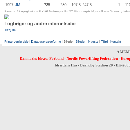
1997
JM
725
280
197.5
247.5
1.
11
Stævnedata: 3-kamp og bænkpres: Fra 1997. Div. bænkpres: Fra 2000. Div. squat og dødløft, samt Masters DM squat og dødløft:
Logbøger og andre internetsider
Tilføj link
Printervenlig side
|
Database søgeforme
| Billeder:
Billeder
|
Nyeste
|
Tilføj
|
Kontakt
A MEM
Danmarks Idræts-Forbund
-
Nordic Powerlifting Federation
-
Europ
Idrættens Hus - Brøndby Stadion 20 - DK-260