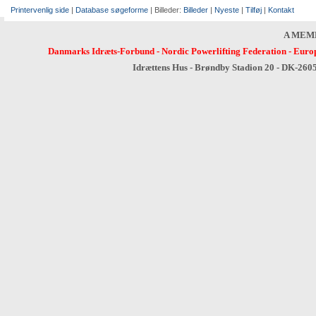
Printervenlig side
|
Database søgeforme
| Billeder:
Billeder
|
Nyeste
|
Tilføj
|
Kontakt
A MEM
Danmarks Idræts-Forbund
-
Nordic Powerlifting Federation
-
Europ
Idrættens Hus - Brøndby Stadion 20 - DK-260