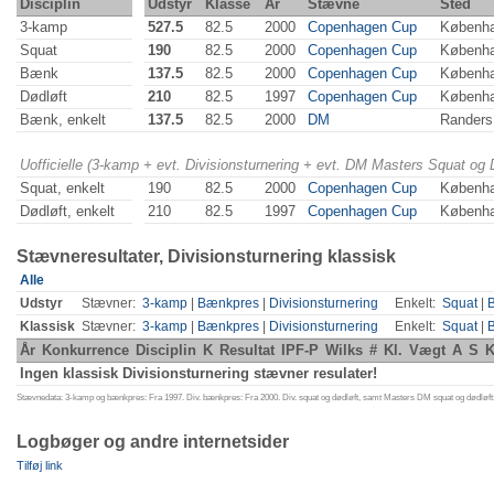
Disciplin
Udstyr
Klasse
År
Stævne
Sted
3-kamp
527.5
82.5
2000
Copenhagen Cup
Københ
Squat
190
82.5
2000
Copenhagen Cup
Københ
Bænk
137.5
82.5
2000
Copenhagen Cup
Københ
Dødløft
210
82.5
1997
Copenhagen Cup
Københ
Bænk, enkelt
137.5
82.5
2000
DM
Randers
Uofficielle (3-kamp + evt. Divisionsturnering + evt. DM Masters Squat og
Squat, enkelt
190
82.5
2000
Copenhagen Cup
Københ
Dødløft, enkelt
210
82.5
1997
Copenhagen Cup
Københ
Stævneresultater, Divisionsturnering klassisk
Alle
Udstyr
Stævner:
3-kamp
|
Bænkpres
|
Divisionsturnering
Enkelt:
Squat
|
Klassisk
Stævner:
3-kamp
|
Bænkpres
|
Divisionsturnering
Enkelt:
Squat
|
År
Konkurrence
Disciplin
K
Resultat
IPF-P
Wilks
#
Kl.
Vægt
A
S
K
Ingen klassisk Divisionsturnering stævner resulater!
Stævnedata: 3-kamp og bænkpres: Fra 1997. Div. bænkpres: Fra 2000. Div. squat og dødløft, samt Masters DM squat og dødløft:
Logbøger og andre internetsider
Tilføj link