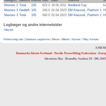
Kategori
Rekord
Klasse
Løft
Dato
Stævne
S
Masters 2
Total
105
622.5
18.06.2011
Nordland Cup
A
Masters 3
Dødløft
105
240.0
02.04.2023
DM Klassisk, Platform 1
V
Masters 3
Total
105
560.0
02.04.2023
DM Klassisk, Platform 1
V
Logbøger og andre internetsider
Tilføj link
Printervenlig side
|
Database søgeforme
| Billeder:
Billeder
|
Nyeste
|
Tilføj
|
Kontakt
A MEM
Danmarks Idræts-Forbund
-
Nordic Powerlifting Federation
-
Europ
Idrættens Hus - Brøndby Stadion 20 - DK-260