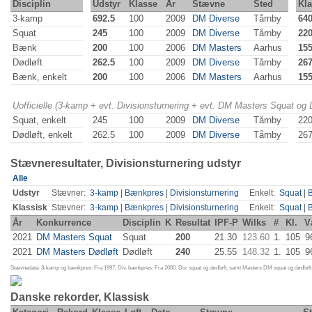
Disciplin
Udstyr
Klasse
År
Stævne
Sted
Kla
3-kamp
692.5
100
2009
DM Diverse
Tårnby
64
Squat
245
100
2009
DM Diverse
Tårnby
22
Bænk
200
100
2006
DM Masters
Aarhus
15
Dødløft
262.5
100
2009
DM Diverse
Tårnby
267
Bænk, enkelt
200
100
2006
DM Masters
Aarhus
15
Uofficielle (3-kamp + evt. Divisionsturnering + evt. DM Masters Squat og
Squat, enkelt
245
100
2009
DM Diverse
Tårnby
22
Dødløft, enkelt
262.5
100
2009
DM Diverse
Tårnby
267
Stævneresultater, Divisionsturnering udstyr
Alle
Udstyr
Stævner:
3-kamp
|
Bænkpres
|
Divisionsturnering
Enkelt:
Squat
|
Klassisk
Stævner:
3-kamp
|
Bænkpres
|
Divisionsturnering
Enkelt:
Squat
|
År
Konkurrence
Disciplin
K
Resultat
IPF-P
Wilks
#
Kl.
V
2021
DM Masters Squat
Squat
200
21.30
123.60
1.
105
9
2021
DM Masters Dødløft
Dødløft
240
25.55
148.32
1.
105
9
Stævnedata: 3-kamp og bænkpres: Fra 1997. Div. bænkpres: Fra 2000. Div. squat og dødløft, samt Masters DM squat og dødløft:
Danske rekorder, Klassisk