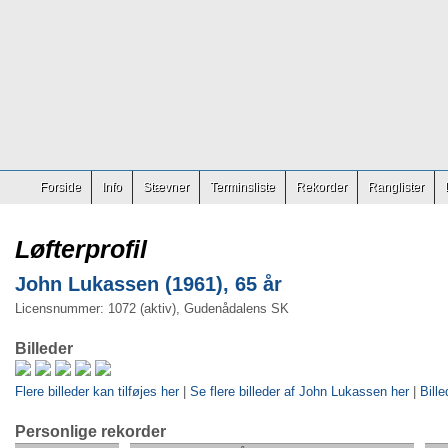
Forside
Info
Stævner
Terminsliste
Rekorder
Ranglister
Løfterprofil
John Lukassen (1961), 65 år
Licensnummer: 1072 (aktiv), Gudenådalens SK
Billeder
Flere billeder kan tilføjes her
|
Se flere billeder af John Lukassen her
|
Bille
Personlige rekorder