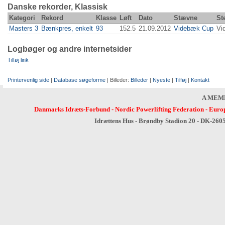
Danske rekorder, Klassisk
Kategori
Rekord
Klasse
Løft
Dato
Stævne
St
Masters 3
Bænkpres, enkelt
93
152.5
21.09.2012
Videbæk Cup
Vi
Logbøger og andre internetsider
Tilføj link
Printervenlig side
|
Database søgeforme
| Billeder:
Billeder
|
Nyeste
|
Tilføj
|
Kontakt
A MEM
Danmarks Idræts-Forbund
-
Nordic Powerlifting Federation
-
Europ
Idrættens Hus - Brøndby Stadion 20 - DK-260