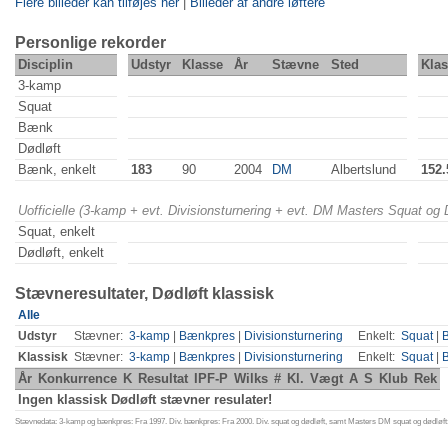
Flere billeder kan tilføjes her
|
Billeder af andre løftere
Personlige rekorder
Disciplin
Udstyr
Klasse
År
Stævne
Sted
Klas
3-kamp
Squat
Bænk
Dødløft
Bænk, enkelt
183
90
2004
DM
Albertslund
152.
Uofficielle (3-kamp + evt. Divisionsturnering + evt. DM Masters Squat og
Squat, enkelt
Dødløft, enkelt
Stævneresultater, Dødløft klassisk
Alle
Udstyr
Stævner:
3-kamp
|
Bænkpres
|
Divisionsturnering
Enkelt:
Squat
|
Klassisk
Stævner:
3-kamp
|
Bænkpres
|
Divisionsturnering
Enkelt:
Squat
|
År
Konkurrence
K
Resultat
IPF-P
Wilks
#
Kl.
Vægt
A
S
Klub
Rek
Ingen klassisk Dødløft stævner resulater!
Stævnedata: 3-kamp og bænkpres: Fra 1997. Div. bænkpres: Fra 2000. Div. squat og dødløft, samt Masters DM squat og dødløft: