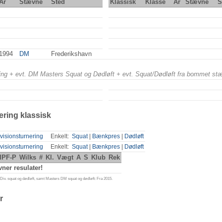
År
Stævne
Sted
Klassisk
Klasse
År
Stævne
S
1994
DM
Frederikshavn
ering + evt. DM Masters Squat og Dødløft + evt. Squat/Dødløft fra bommet st
ering klassisk
visionsturnering
Enkelt:
Squat
|
Bænkpres
|
Dødløft
visionsturnering
Enkelt:
Squat
|
Bænkpres
|
Dødløft
IPF-P
Wilks
#
Kl.
Vægt
A
S
Klub
Rek
ner resulater!
iv. squat og dødløft, samt Masters DM squat og dødløft: Fra 2015.
r