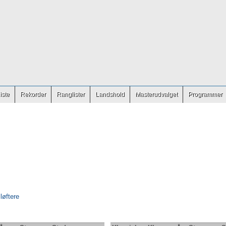
iste
Rekorder
Ranglister
Landshold
Masterudvalget
Programmer
 løftere