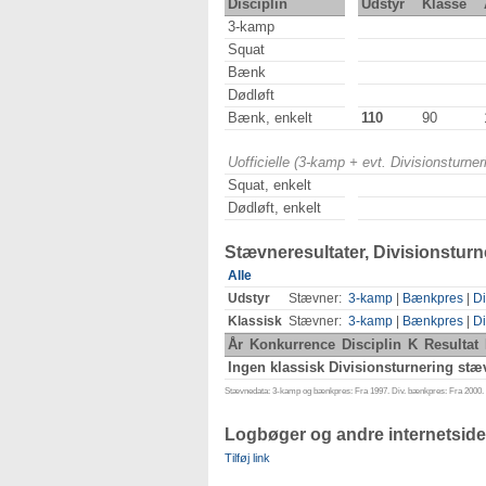
Disciplin
Udstyr
Klasse
3-kamp
Squat
Bænk
Dødløft
Bænk, enkelt
110
90
Uofficielle (3-kamp + evt. Divisionsturn
Squat, enkelt
Dødløft, enkelt
Stævneresultater, Divisionsturn
Alle
Udstyr
Stævner:
3-kamp
|
Bænkpres
|
Di
Klassisk
Stævner:
3-kamp
|
Bænkpres
|
Di
År
Konkurrence
Disciplin
K
Resultat
Ingen klassisk Divisionsturnering stæv
Stævnedata: 3-kamp og bænkpres: Fra 1997. Div. bænkpres: Fra 2000. D
Logbøger og andre internetside
Tilføj link