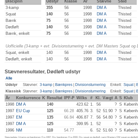
Disciplin
Udstyr
Klasse
År
Stævne
Sted
3-kamp
355
56
1998
DM A
Thisted
Squat
140
56
1998
DM A
Thisted
Bænk
75
56
1998
DM A
Thisted
Dødløft
140
56
1998
DM A
Thisted
Bænk, enkelt
75
56
1998
DM A
Thisted
Uofficielle (3-kamp + evt. Divisionsturnering + evt. DM Masters Squat og
Squat, enkelt
140
56
1998
DM A
Thisted
Dødløft, enkelt
140
56
1998
DM A
Thisted
Stævneresultater, Dødløft udstyr
Alle
Udstyr
Stævner:
3-kamp
|
Bænkpres
|
Divisionsturnering
Enkelt:
Squat
|
Klassisk
Stævner:
3-kamp
|
Bænkpres
|
Divisionsturnering
Enkelt:
Squat
|
År
Konkurrence
K
Resultat
IPF-P
Wilks
#
Kl.
Vægt
A
S
Klub
1998
DM A
140
423.62
1.
56
?
S
Københ
1997
EU Cup
125
66.28
405.76
3.
52
51.90
?
S
Københ
1997
EM
135
66.84
406.87
7.
56
54.80
?
S
Københ
1997
DM A
125
399.95
1.
52
?
S
Københ
1996
NM
110
54.77
6.
52
51.60
?
S
Københ
Stævnedata: 3-kamp og bænkpres: Fra 1997. Div. bænkpres: Fra 2000. Div. squat og dødløft, samt Masters DM squat og dødløft: