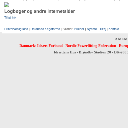
Logbøger og andre internetsider
Tilføj link
Printervenlig side
|
Database søgeforme
| Billeder:
Billeder
|
Nyeste
|
Tilføj
|
Kontakt
A MEM
Danmarks Idræts-Forbund
-
Nordic Powerlifting Federation
-
Europ
Idrættens Hus - Brøndby Stadion 20 - DK-260