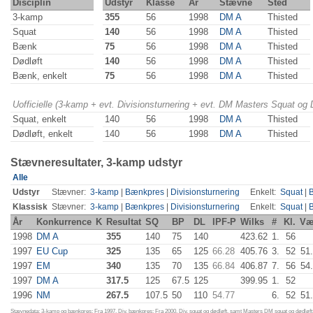
Disciplin
Udstyr
Klasse
År
Stævne
Sted
3-kamp
355
56
1998
DM A
Thisted
Squat
140
56
1998
DM A
Thisted
Bænk
75
56
1998
DM A
Thisted
Dødløft
140
56
1998
DM A
Thisted
Bænk, enkelt
75
56
1998
DM A
Thisted
Uofficielle (3-kamp + evt. Divisionsturnering + evt. DM Masters Squat og
Squat, enkelt
140
56
1998
DM A
Thisted
Dødløft, enkelt
140
56
1998
DM A
Thisted
Stævneresultater, 3-kamp udstyr
Alle
Udstyr
Stævner:
3-kamp
|
Bænkpres
|
Divisionsturnering
Enkelt:
Squat
|
Klassisk
Stævner:
3-kamp
|
Bænkpres
|
Divisionsturnering
Enkelt:
Squat
|
År
Konkurrence
K
Resultat
SQ
BP
DL
IPF-P
Wilks
#
Kl.
Væ
1998
DM A
355
140
75
140
423.62
1.
56
1997
EU Cup
325
135
65
125
66.28
405.76
3.
52
51
1997
EM
340
135
70
135
66.84
406.87
7.
56
54
1997
DM A
317.5
125
67.5
125
399.95
1.
52
1996
NM
267.5
107.5
50
110
54.77
6.
52
51
Stævnedata: 3-kamp og bænkpres: Fra 1997. Div. bænkpres: Fra 2000. Div. squat og dødløft, samt Masters DM squat og dødløft: