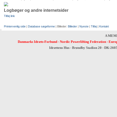
Logbøger og andre internetsider
Tilføj link
Printervenlig side
|
Database søgeforme
| Billeder:
Billeder
|
Nyeste
|
Tilføj
|
Kontakt
A MEM
Danmarks Idræts-Forbund
-
Nordic Powerlifting Federation
-
Europ
Idrættens Hus - Brøndby Stadion 20 - DK-260