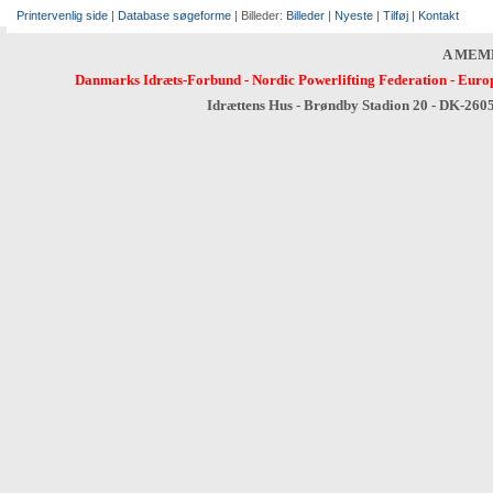
Printervenlig side
|
Database søgeforme
| Billeder:
Billeder
|
Nyeste
|
Tilføj
|
Kontakt
A MEM
Danmarks Idræts-Forbund
-
Nordic Powerlifting Federation
-
Europ
Idrættens Hus - Brøndby Stadion 20 - DK-260