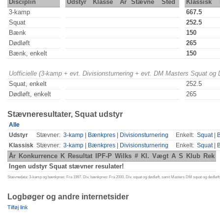
Disciplin
Udstyr
Klasse
År
Stævne
Sted
Klassisk
3-kamp
667.5
Squat
252.5
Bænk
150
Dødløft
265
Bænk, enkelt
150
Uofficielle (3-kamp + evt. Divisionsturnering + evt. DM Masters Squat og
Squat, enkelt
252.5
Dødløft, enkelt
265
Stævneresultater, Squat udstyr
Alle
Udstyr
Stævner:
3-kamp
|
Bænkpres
|
Divisionsturnering
Enkelt:
Squat
|
Klassisk
Stævner:
3-kamp
|
Bænkpres
|
Divisionsturnering
Enkelt:
Squat
|
År
Konkurrence
K
Resultat
IPF-P
Wilks
#
Kl.
Vægt
A
S
Klub
Rek
Ingen udstyr Squat stævner resulater!
Stævnedata: 3-kamp og bænkpres: Fra 1997. Div. bænkpres: Fra 2000. Div. squat og dødløft, samt Masters DM squat og dødløft:
Logbøger og andre internetsider
Tilføj link