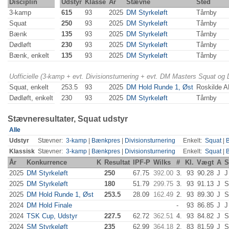
Disciplin
Udstyr
Klasse
År
Stævne
Sted
3-kamp
615
93
2025
DM Styrkeløft
Tårnby
Squat
250
93
2025
DM Styrkeløft
Tårnby
Bænk
135
93
2025
DM Styrkeløft
Tårnby
Dødløft
230
93
2025
DM Styrkeløft
Tårnby
Bænk, enkelt
135
93
2025
DM Styrkeløft
Tårnby
Uofficielle (3-kamp + evt. Divisionsturnering + evt. DM Masters Squat og
Squat, enkelt
253.5
93
2025
DM Hold Runde 1, Øst
Roskilde 
Dødløft, enkelt
230
93
2025
DM Styrkeløft
Tårnby
Stævneresultater, Squat udstyr
Alle
Udstyr
Stævner:
3-kamp
|
Bænkpres
|
Divisionsturnering
Enkelt:
Squat
|
Klassisk
Stævner:
3-kamp
|
Bænkpres
|
Divisionsturnering
Enkelt:
Squat
|
År
Konkurrence
K
Resultat
IPF-P
Wilks
#
Kl.
Vægt
A
S
2025
DM Styrkeløft
250
67.75
392.00
3.
93
90.28
J
J
2025
DM Styrkeløft
180
51.79
299.75
3.
93
91.13
J
S
2025
DM Hold Runde 1, Øst
253.5
28.09
162.49
2.
93
89.30
J
S
2024
DM Hold Finale
-
93
86.85
J
J
2024
TSK Cup, Udstyr
227.5
62.72
362.51
4.
93
84.82
J
S
2024
SM Styrkeløft
235
62.99
364.18
2.
83
81.59
J
S