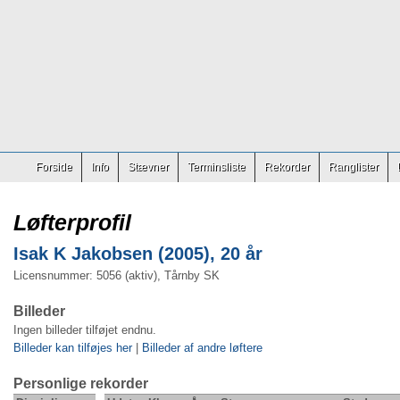
Forside
Info
Stævner
Terminsliste
Rekorder
Ranglister
Løfterprofil
Isak K Jakobsen (2005), 20 år
Licensnummer: 5056 (aktiv), Tårnby SK
Billeder
Ingen billeder tilføjet endnu.
Billeder kan tilføjes her
|
Billeder af andre løftere
Personlige rekorder