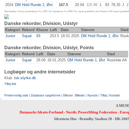
2024
DM Hold Runde 2, Øst
167.5
20.04
115.99
1.
83
78.25
J
J
Stævnedata: 3-kamp og bænkpres: Fra 1997. Div. bænkpres: Fra 2000. Div. squat og dødløft, samt Masters DM squat og dødløft:
Danske rekorder, Division, Udstyr
Kategori
Rekord
Klasse
Løft
Dato
Stævne
Sted
Junior
Squat
93
253.5
18.01.2025
DM Hold Runde 1, Øst
Rosk
Danske rekorder, Division, Udstyr, Points
Kategori
Rekord
Løft
Dato
Stævne
Sted
Junior
Squat
28.09
18.01.2025
DM Hold Runde 1, Øst
Roskilde AK
Logbøger og andre internetsider
Klub:
tsk-styrke.dk
Tilføj link
Printervenlig side
|
Database søgeforme
| Billeder:
Billeder
|
Nyeste
|
Tilføj
|
Kontakt
A MEM
Danmarks Idræts-Forbund
-
Nordic Powerlifting Federation
-
Europ
Idrættens Hus - Brøndby Stadion 20 - DK-260