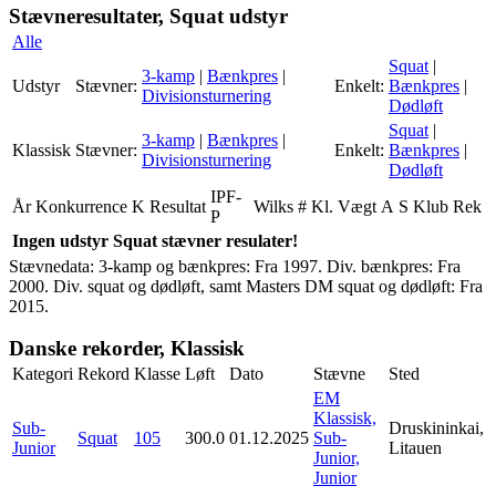
Stævneresultater, Squat udstyr
Alle
Squat
|
3-kamp
|
Bænkpres
|
Udstyr
Stævner:
Enkelt:
Bænkpres
|
Divisionsturnering
Dødløft
Squat
|
3-kamp
|
Bænkpres
|
Klassisk
Stævner:
Enkelt:
Bænkpres
|
Divisionsturnering
Dødløft
IPF-
År
Konkurrence
K
Resultat
Wilks
#
Kl.
Vægt
A
S
Klub
Rek
P
Ingen udstyr Squat stævner resulater!
Stævnedata: 3-kamp og bænkpres: Fra 1997. Div. bænkpres: Fra
2000. Div. squat og dødløft, samt Masters DM squat og dødløft: Fra
2015.
Danske rekorder, Klassisk
Kategori
Rekord
Klasse
Løft
Dato
Stævne
Sted
EM
Klassisk,
Sub-
Druskininkai,
Squat
105
300.0
01.12.2025
Sub-
Junior
Litauen
Junior,
Junior