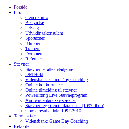
Forside
Info
Generel info
Bestyrelse
Udvalg
Udviklingskonsulent
Sportschef
Klubber
Trænere
Dommere
Referater
Stævner
Stævnerne, alle detailjerne
DM Hold
Vidensbank: Game Day Coaching
Online konkurrencer
Online tilmelding til stævner
Powerlifting Live Stævneprogram
Andre udenlandske stævner
Stævner registreret i databasen (1997 til nu)
Gamle resultatlinks 1997-2010
Terminsliste
Vidensbank: Game Day Coaching
Rekorder