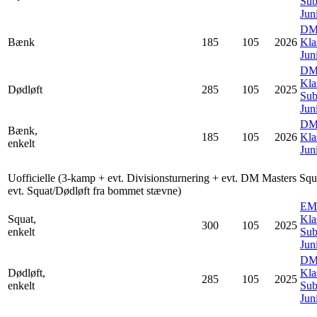
Sub
Juni
D
Bænk
185
105
2026
Kla
Jun
D
Kla
Dødløft
285
105
2025
Sub
Juni
D
Bænk,
185
105
2026
Kla
enkelt
Jun
Uofficielle (3-kamp + evt. Divisionsturnering + evt. DM Masters Squ
evt. Squat/Dødløft fra bommet stævne)
EM
Squat,
Kla
300
105
2025
enkelt
Sub
Juni
D
Dødløft,
Kla
285
105
2025
enkelt
Sub
Juni