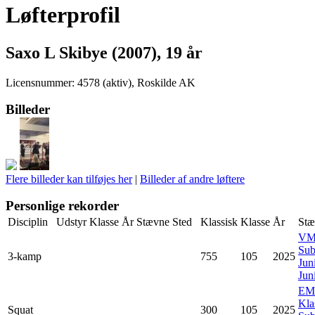
Løfterprofil
Saxo L Skibye (2007), 19 år
Licensnummer: 4578 (aktiv), Roskilde AK
Billeder
Flere billeder kan tilføjes her
|
Billeder af andre løftere
Personlige rekorder
Disciplin
Udstyr
Klasse
År
Stævne
Sted
Klassisk
Klasse
År
Stæ
V
Sub
3-kamp
755
105
2025
Juni
Jun
EM
Kla
Squat
300
105
2025