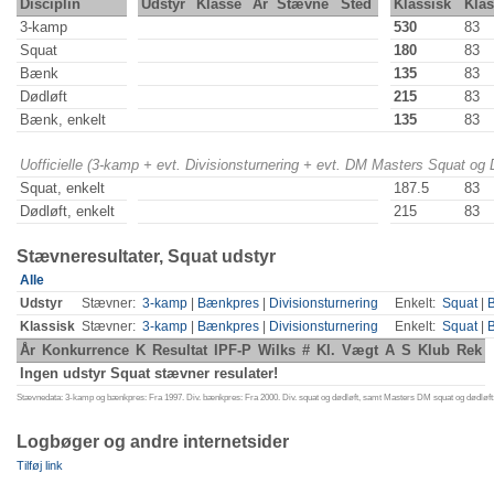
Disciplin
Udstyr
Klasse
År
Stævne
Sted
Klassisk
Kla
3-kamp
530
83
Squat
180
83
Bænk
135
83
Dødløft
215
83
Bænk, enkelt
135
83
Uofficielle (3-kamp + evt. Divisionsturnering + evt. DM Masters Squat og
Squat, enkelt
187.5
83
Dødløft, enkelt
215
83
Stævneresultater, Squat udstyr
Alle
Udstyr
Stævner:
3-kamp
|
Bænkpres
|
Divisionsturnering
Enkelt:
Squat
|
Klassisk
Stævner:
3-kamp
|
Bænkpres
|
Divisionsturnering
Enkelt:
Squat
|
År
Konkurrence
K
Resultat
IPF-P
Wilks
#
Kl.
Vægt
A
S
Klub
Rek
Ingen udstyr Squat stævner resulater!
Stævnedata: 3-kamp og bænkpres: Fra 1997. Div. bænkpres: Fra 2000. Div. squat og dødløft, samt Masters DM squat og dødløft:
Logbøger og andre internetsider
Tilføj link