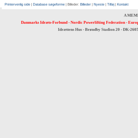
Printervenlig side
|
Database søgeforme
| Billeder:
Billeder
|
Nyeste
|
Tilføj
|
Kontakt
A MEM
Danmarks Idræts-Forbund
-
Nordic Powerlifting Federation
-
Europ
Idrættens Hus - Brøndby Stadion 20 - DK-260