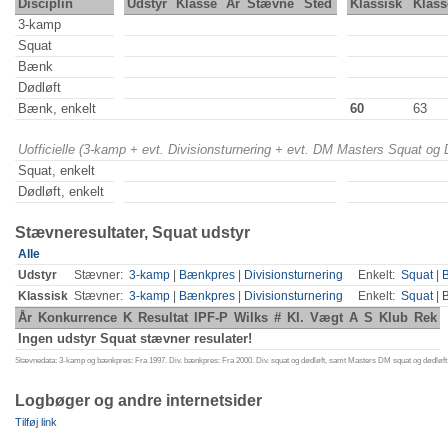
Disciplin
Udstyr
Klasse
År
Stævne
Sted
Klassisk
Klass
3-kamp
Squat
Bænk
Dødløft
Bænk, enkelt
60
63
Uofficielle (3-kamp + evt. Divisionsturnering + evt. DM Masters Squat og
Squat, enkelt
Dødløft, enkelt
Stævneresultater, Squat udstyr
Alle
Udstyr
Stævner:
3-kamp
|
Bænkpres
|
Divisionsturnering
Enkelt:
Squat
|
Klassisk
Stævner:
3-kamp
|
Bænkpres
|
Divisionsturnering
Enkelt:
Squat
|
År
Konkurrence
K
Resultat
IPF-P
Wilks
#
Kl.
Vægt
A
S
Klub
Rek
Ingen udstyr Squat stævner resulater!
Stævnedata: 3-kamp og bænkpres: Fra 1997. Div. bænkpres: Fra 2000. Div. squat og dødløft, samt Masters DM squat og dødløft:
Logbøger og andre internetsider
Tilføj link