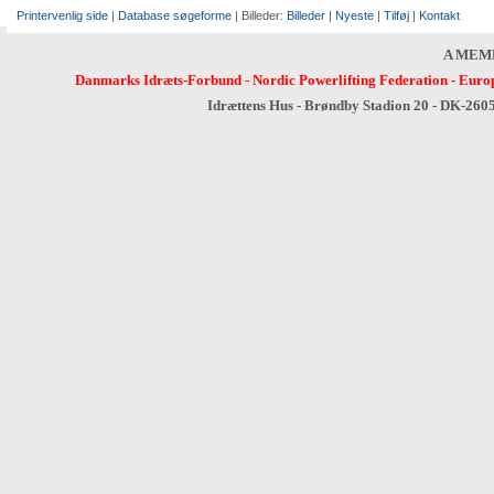
Printervenlig side
|
Database søgeforme
| Billeder:
Billeder
|
Nyeste
|
Tilføj
|
Kontakt
A MEM
Danmarks Idræts-Forbund
-
Nordic Powerlifting Federation
-
Europ
Idrættens Hus - Brøndby Stadion 20 - DK-260