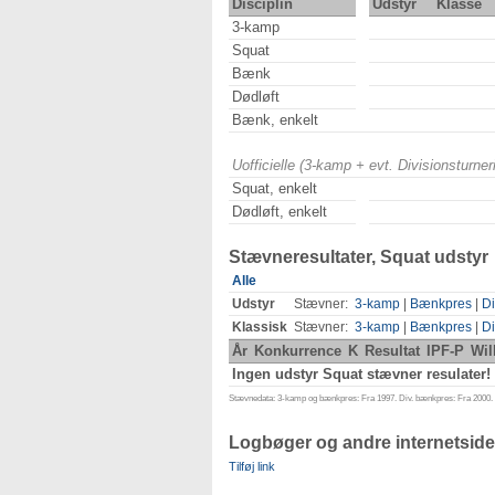
Disciplin
Udstyr
Klasse
3-kamp
Squat
Bænk
Dødløft
Bænk, enkelt
Uofficielle (3-kamp + evt. Divisionsturn
Squat, enkelt
Dødløft, enkelt
Stævneresultater, Squat udstyr
Alle
Udstyr
Stævner:
3-kamp
|
Bænkpres
|
Di
Klassisk
Stævner:
3-kamp
|
Bænkpres
|
Di
År
Konkurrence
K
Resultat
IPF-P
Wil
Ingen udstyr Squat stævner resulater!
Stævnedata: 3-kamp og bænkpres: Fra 1997. Div. bænkpres: Fra 2000. D
Logbøger og andre internetside
Tilføj link