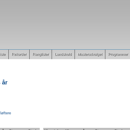
iste
Rekorder
Ranglister
Landshold
Masterudvalget
Programmer
 år
 løftere