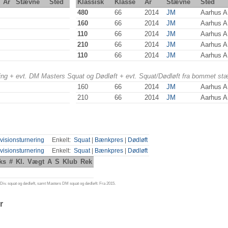
År
Stævne
Sted
Klassisk
Klasse
År
Stævne
Sted
480
66
2014
JM
Aarhus 
160
66
2014
JM
Aarhus 
110
66
2014
JM
Aarhus 
210
66
2014
JM
Aarhus 
110
66
2014
JM
Aarhus 
ering + evt. DM Masters Squat og Dødløft + evt. Squat/Dødløft fra bommet st
160
66
2014
JM
Aarhus 
210
66
2014
JM
Aarhus 
visionsturnering
Enkelt:
Squat
|
Bænkpres
|
Dødløft
visionsturnering
Enkelt:
Squat
|
Bænkpres
|
Dødløft
ks
#
Kl.
Vægt
A
S
Klub
Rek
iv. squat og dødløft, samt Masters DM squat og dødløft: Fra 2015.
r