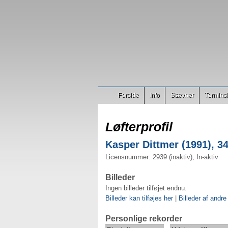
Forside
Info
Stævner
Terminsl
Løfterprofil
Kasper Dittmer (1991), 34
Licensnummer: 2939 (inaktiv), In-aktiv
Billeder
Ingen billeder tilføjet endnu.
Billeder kan tilføjes her
|
Billeder af andre
Personlige rekorder